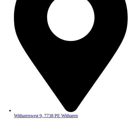
Witharenweg 9, 7738 PE Witharen