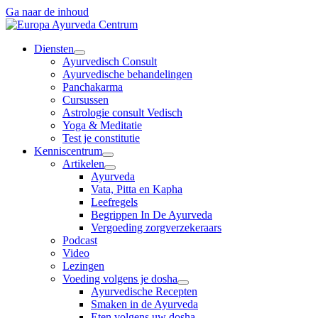
Ga naar de inhoud
Diensten
Ayurvedisch Consult
Ayurvedische behandelingen
Panchakarma
Cursussen
Astrologie consult Vedisch
Yoga & Meditatie
Test je constitutie
Kenniscentrum
Artikelen
Ayurveda
Vata, Pitta en Kapha
Leefregels
Begrippen In De Ayurveda
Vergoeding zorgverzekeraars
Podcast
Video
Lezingen
Voeding volgens je dosha
Ayurvedische Recepten
Smaken in de Ayurveda
Eten volgens uw dosha