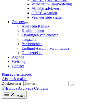
Verbeter uw spijsvertering
Maaltijd adviezen
ORAC waarden
Veel gestelde vragen
Ons ons
Ayurveda Kliniek
Kruidentuinen
Ervaringen van cliënten
magazine
Persberichten
Earthing Aarding kortingscode
Onderzoeken
Agenda
Webshop
Contact
Plan adviesgesprek
Afspraak maken
Zoeken naar:
Menu