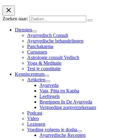
Zoeken naar:
Diensten
Ayurvedisch Consult
Ayurvedische behandelingen
Panchakarma
Cursussen
Astrologie consult Vedisch
Yoga & Meditatie
Test je constitutie
Kenniscentrum
Artikelen
Ayurveda
Vata, Pitta en Kapha
Leefregels
Begrippen In De Ayurveda
Vergoeding zorgverzekeraars
Podcast
Video
Lezingen
Voeding volgens je dosha
Ayurvedische Recepten