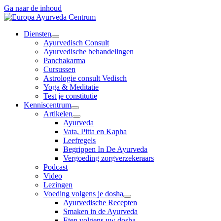
Ga naar de inhoud
Diensten
Ayurvedisch Consult
Ayurvedische behandelingen
Panchakarma
Cursussen
Astrologie consult Vedisch
Yoga & Meditatie
Test je constitutie
Kenniscentrum
Artikelen
Ayurveda
Vata, Pitta en Kapha
Leefregels
Begrippen In De Ayurveda
Vergoeding zorgverzekeraars
Podcast
Video
Lezingen
Voeding volgens je dosha
Ayurvedische Recepten
Smaken in de Ayurveda
Eten volgens uw dosha