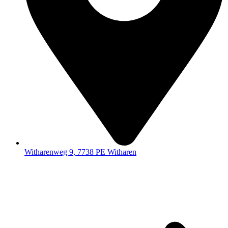
Witharenweg 9, 7738 PE Witharen