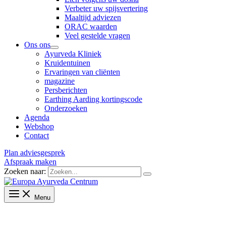
Verbeter uw spijsvertering
Maaltijd adviezen
ORAC waarden
Veel gestelde vragen
Ons ons
Ayurveda Kliniek
Kruidentuinen
Ervaringen van cliënten
magazine
Persberichten
Earthing Aarding kortingscode
Onderzoeken
Agenda
Webshop
Contact
Plan adviesgesprek
Afspraak maken
Zoeken naar:
Menu