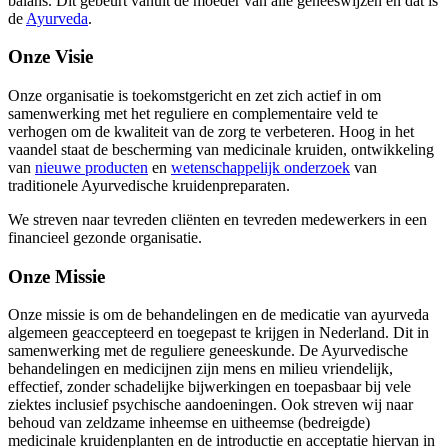
balans. Dit gebeurt vanuit de moeder van alle geneeswijzen en dat is
de
Ayurveda
.
Onze Visie
Onze organisatie is toekomstgericht en zet zich actief in om
samenwerking met het reguliere en complementaire veld te
verhogen om de kwaliteit van de zorg te verbeteren. Hoog in het
vaandel staat de bescherming van medicinale kruiden, ontwikkeling
van
nieuwe producten
en
wetenschappelijk onderzoek
van
traditionele Ayurvedische kruidenpreparaten.
We streven naar tevreden cliënten en tevreden medewerkers in een
financieel gezonde organisatie.
Onze Missie
Onze missie is om de behandelingen en de medicatie van ayurveda
algemeen geaccepteerd en toegepast te krijgen in Nederland. Dit in
samenwerking met de reguliere geneeskunde. De Ayurvedische
behandelingen en medicijnen zijn mens en milieu vriendelijk,
effectief, zonder schadelijke bijwerkingen en toepasbaar bij vele
ziektes inclusief psychische aandoeningen. Ook streven wij naar
behoud van zeldzame inheemse en uitheemse (bedreigde)
medicinale kruidenplanten en de introductie en acceptatie hiervan in