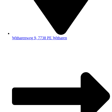
Witharenweg 9, 7738 PE Witharen