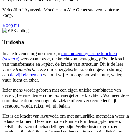
Videofilm “Ayurveda Moeder van Alle Geneeswijzen is hier te
koop.
Koop nu
Tridosha
In alle levende organismen zijn
drie bio-energetische krachten
(
dosha’s
)
werkzaam:
vata
, de kracht van beweging,
pitta,
de kracht
van transformatie en
kapha
, de kracht van structuur. Dit is de leer
van de
tridosha’s
. Deze drie energetische krachten geven sturing
aan
de vijf elementen
waaruit wij zijn opgebouwd: aarde, water,
vuur, lucht en ether.
Ieder mens wordt geboren met een eigen unieke combinatie van
deze vijf elementen en drie bio-energetische krachten. Wanneer deze
combinatie door een ongeluk, ziekte of een verkeerde leefstijl
verstoord wordt, raken wij uit balans.
Het is de kracht van Ayurveda om met natuurlijke methoden weer in
balans te komen. Deze methoden kunnen kruidensupplementen,
leefstijladviezen of behandelingen zijn. Welke insteek gekozen
wordt is afhankelijk van de aard en het stadium van de disbalans.