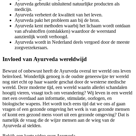
Ayurveda gebruikt uitsluitend natuurlijke producten als
medicijn.
Ayurveda verbetert de kwaliteit van het leven.
Ayurveda pakt het probleem aan bij de bron.
Ayurveda kent methoden waarbij het lichaam wordt ontdaan
van afvalstoffen (ontslakken) waardoor de weerstand
aanzienlijk wordt verhoogd.
Ayurveda wordt in Nederland deels vergoed door de meeste
zorgverzekeraars.
Invloed van Ayurveda wereldwijd
Bewust of onbewust heeft de Ayurveda overal ter wereld ons leven
beïnvloed. Wonderlijk genoeg is de oudste geneeswijze ter wereld
nog niet echt op haar waarde geschat door de westerse medische
wereld. Deze moderne tijd, een wereld waarin allerlei schandalen
hoogtij vieren, vraagt toch om verandering? Wij leven in een wereld
met een overdaad aan informatie, stimulatie, oorlogen, en
biologische wapens. Het wordt toch eens tijd dat we ons af gaan
vragen of een gezonde omgeving het werk is van gezonde mensen
of komt een gezond mens voort uit een gezonde omgeving? Dat is
namelijk de vraag die de wijze mensen aan de wieg van de
Ayurveda al stelden.
Bekijk een korte video over Ayurveda →