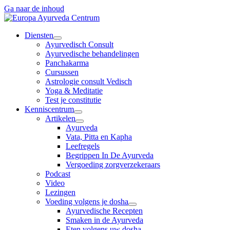
Ga naar de inhoud
Diensten
Ayurvedisch Consult
Ayurvedische behandelingen
Panchakarma
Cursussen
Astrologie consult Vedisch
Yoga & Meditatie
Test je constitutie
Kenniscentrum
Artikelen
Ayurveda
Vata, Pitta en Kapha
Leefregels
Begrippen In De Ayurveda
Vergoeding zorgverzekeraars
Podcast
Video
Lezingen
Voeding volgens je dosha
Ayurvedische Recepten
Smaken in de Ayurveda
Eten volgens uw dosha