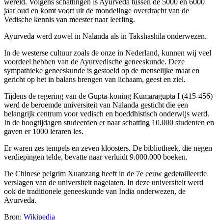
wereld. Volgens schattingen is Ayurveda tussen de 5000 en 6000
jaar oud en komt voort uit de mondelinge overdracht van de
Vedische kennis van meester naar leerling.
Ayurveda werd zowel in Nalanda als in Takshashila onderwezen.
In de westerse cultuur zoals de onze in Nederland, kunnen wij veel
voordeel hebben van de Ayurvedische geneeskunde. Deze
sympathieke geneeskunde is gestoeld op de menselijke maat en
gericht op het in balans brengen van lichaam, geest en ziel.
Tijdens de regering van de Gupta-koning Kumaragupta I (415-456)
werd de beroemde universiteit van Nalanda gesticht die een
belangrijk centrum voor vedisch en boeddhistisch onderwijs werd.
In de hoogtijdagen studeerden er naar schatting 10.000 studenten en
gaven er 1000 leraren les.
Er waren zes tempels en zeven kloosters. De bibliotheek, die negen
verdiepingen telde, bevatte naar verluidt 9.000.000 boeken.
De Chinese pelgrim Xuanzang heeft in de 7e eeuw gedetailleerde
verslagen van de universiteit nagelaten. In deze universiteit werd
ook de traditionele geneeskunde van India onderwezen, de
Ayurveda.
Bron:
Wikipedia