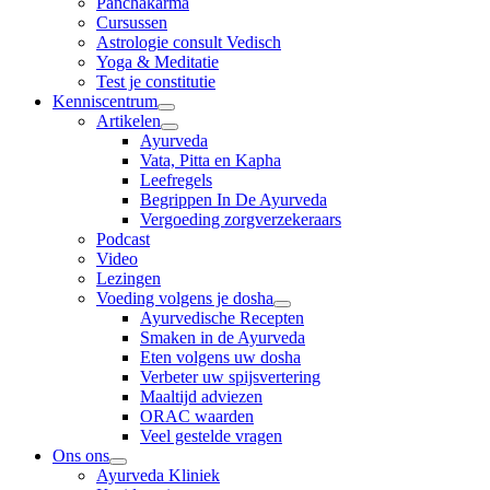
Panchakarma
Cursussen
Astrologie consult Vedisch
Yoga & Meditatie
Test je constitutie
Kenniscentrum
Artikelen
Ayurveda
Vata, Pitta en Kapha
Leefregels
Begrippen In De Ayurveda
Vergoeding zorgverzekeraars
Podcast
Video
Lezingen
Voeding volgens je dosha
Ayurvedische Recepten
Smaken in de Ayurveda
Eten volgens uw dosha
Verbeter uw spijsvertering
Maaltijd adviezen
ORAC waarden
Veel gestelde vragen
Ons ons
Ayurveda Kliniek