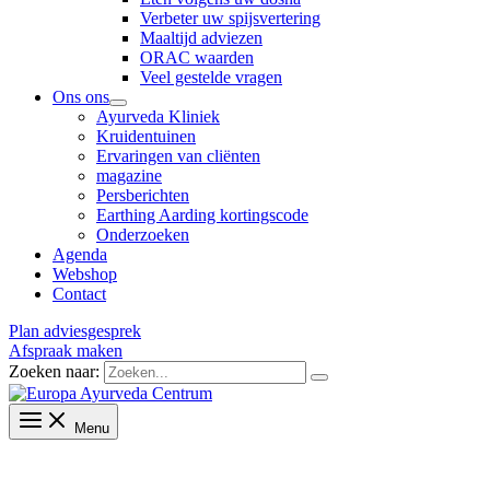
Verbeter uw spijsvertering
Maaltijd adviezen
ORAC waarden
Veel gestelde vragen
Ons ons
Ayurveda Kliniek
Kruidentuinen
Ervaringen van cliënten
magazine
Persberichten
Earthing Aarding kortingscode
Onderzoeken
Agenda
Webshop
Contact
Plan adviesgesprek
Afspraak maken
Zoeken naar:
Menu