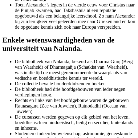
Toen Alexander’s legers in de vierde eeuw voor Christus naar
de Punjab kwamen, had Takshashila al een reputatie
opgebouwd als een belangrijke leerschool. Zo nam Alexander
bij zijn terugkeer veel geleerden mee naar Griekenland en kon
de opgedane kennis zich ook naar Europa verspreiden.
Enkele wetenswaardigheden van de
universiteit van Nalanda.
De bibliotheek van Nalanda, bekend als Dharma Gunj (Berg
van Waarheid) of Dharmagañja (Schatkist van Waarheid),
was in die tijd de meest gerenommeerde bewaarplaats van
vedische en boeddhistische kennis ter wereld.
De collectie bevatte honderdduizenden boeken.
De bibliotheek had drie hoofdgebouwen van ieder negen
verdiepingen hoog.
Rechts en links van het hoofdgebouw waren de gebouwen
Ratnasagara (Zee van Juwelen), Ratnodadhi (Oceaan van
Juwelen).
De cursussen werden gegeven op elk gebied van het leven,
boeddhistisch en hindoeïstisch, heilig en seculier, buitenlands
en inheems.
Studenten studeerden wetenschap, astronomie, geneeskunde