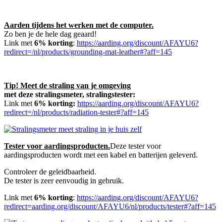
Aarden tijdens het werken met de computer.
Zo ben je de hele dag geaard!
Link met
6% korting
:
https://aarding.org/discount/AFAYU6?
redirect=/nl/products/grounding-mat-leather#?aff=145
Tip! Meet de straling van je omgeving
met deze stralingsmeter, stralingstester:
Link met
6% korting:
https://aarding.org/discount/AFAYU6?
redirect=/nl/products/radiation-tester#?aff=145
Tester voor aardingsproducten.
Deze tester voor
aardingsproducten wordt met een kabel en batterijen geleverd.
Controleer de geleidbaarheid.
De tester is zeer eenvoudig in gebruik.
Link met
6% korting
:
https://aarding.org/discount/AFAYU6?
redirect=aarding.org/discount/AFAYU6/nl/products/tester#?aff=145