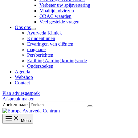
Verbeter uw spijsvertering
Maaltijd adviezen
ORAC waarden
Veel gestelde vragen
Ons ons
Ayurveda Kliniek
Kruidentuinen
Ervaringen van cliënten
magazine
Persberichten
Earthing Aarding kortingscode
Onderzoeken
Agenda
Webshop
Contact
Plan adviesgesprek
Afspraak maken
Zoeken naar:
Menu