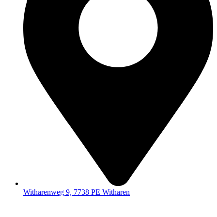
Witharenweg 9, 7738 PE Witharen