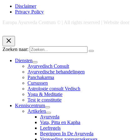
Disclaimer
Privacy Policy
Europa Ayurveda Centrum © | All rights reserved | Website door
Chase Marketing
Zoeken naar:
Diensten
Ayurvedisch Consult
Ayurvedische behandelingen
Panchakarma
Cursussen
Astrologie consult Vedisch
Yoga & Meditatie
Test je constitutie
Kenniscentrum
Artikelen
Ayurveda
Vata, Pitta en Kapha
Leefregels
Begrippen In De Ayurveda
Vergoeding zorgverzekeraars