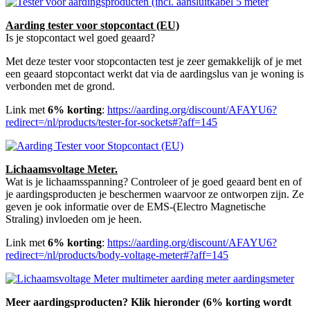
Aarding tester voor stopcontact (EU)
Is je stopcontact wel goed geaard?
Met deze tester voor stopcontacten test je zeer gemakkelijk of je met
een geaard stopcontact werkt dat via de aardingslus van je woning is
verbonden met de grond.
Link met
6% korting
:
https://aarding.org/discount/AFAYU6?
redirect=/nl/products/tester-for-sockets#?aff=145
Lichaamsvoltage Meter.
Wat is je lichaamsspanning? Controleer of je goed geaard bent en of
je aardingsproducten je beschermen waarvoor ze ontworpen zijn. Ze
geven je ook informatie over de EMS-(Electro Magnetische
Straling) invloeden om je heen.
Link met
6% korting
:
https://aarding.org/discount/AFAYU6?
redirect=/nl/products/body-voltage-meter#?aff=145
Meer aardingsproducten? Klik hieronder (6% korting wordt