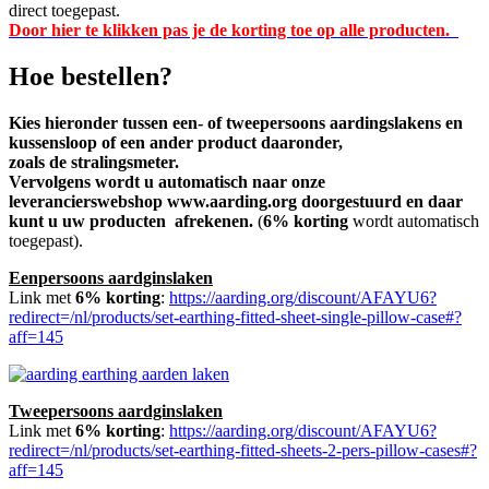
direct toegepast.
Door hier te klikken pas je de korting toe op alle producten.
Hoe bestellen?
Kies hieronder tussen een- of tweepersoons aardingslakens en
kussensloop of een ander product daaronder,
zoals de stralingsmeter.
Vervolgens wordt u automatisch naar onze
leverancierswebshop www.aarding.org doorgestuurd en daar
kunt u uw producten afrekenen.
(
6% korting
wordt automatisch
toegepast).
Eenpersoons aardginslaken
Link
met
6% korting
:
https://aarding.org/discount/AFAYU6?
redirect=/nl/products/set-earthing-fitted-sheet-single-pillow-case#?
aff=145
Tweepersoons aardginslaken
Link
met
6% korting
:
https://aarding.org/discount/AFAYU6?
redirect=/nl/products/set-earthing-fitted-sheets-2-pers-pillow-cases#?
aff=145