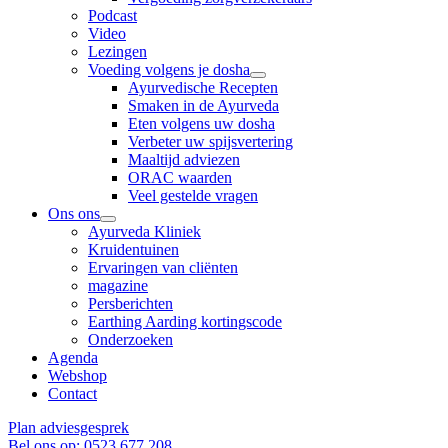
Podcast
Video
Lezingen
Voeding volgens je dosha
Ayurvedische Recepten
Smaken in de Ayurveda
Eten volgens uw dosha
Verbeter uw spijsvertering
Maaltijd adviezen
ORAC waarden
Veel gestelde vragen
Ons ons
Ayurveda Kliniek
Kruidentuinen
Ervaringen van cliënten
magazine
Persberichten
Earthing Aarding kortingscode
Onderzoeken
Agenda
Webshop
Contact
Plan adviesgesprek
Bel ons op: 0523 677 208