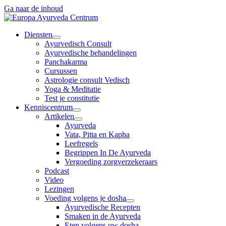
Ga naar de inhoud
Diensten
Ayurvedisch Consult
Ayurvedische behandelingen
Panchakarma
Cursussen
Astrologie consult Vedisch
Yoga & Meditatie
Test je constitutie
Kenniscentrum
Artikelen
Ayurveda
Vata, Pitta en Kapha
Leefregels
Begrippen In De Ayurveda
Vergoeding zorgverzekeraars
Podcast
Video
Lezingen
Voeding volgens je dosha
Ayurvedische Recepten
Smaken in de Ayurveda
Eten volgens uw dosha