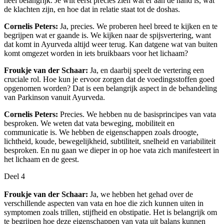
heel belangrijk. Je wilt eerst precies zien wat er aan de hand is, wat
de klachten zijn, en hoe dat in relatie staat tot de doshas.
Cornelis Peters:
Ja, precies. We proberen heel breed te kijken en te
begrijpen wat er gaande is. We kijken naar de spijsvertering, want
dat komt in Ayurveda altijd weer terug. Kan datgene wat van buiten
komt omgezet worden in iets bruikbaars voor het lichaam?
Froukje van der Schaar:
Ja, en daarbij speelt de vertering een
cruciale rol. Hoe kun je ervoor zorgen dat de voedingsstoffen goed
opgenomen worden? Dat is een belangrijk aspect in de behandeling
van Parkinson vanuit Ayurveda.
Cornelis Peters:
Precies. We hebben nu de basisprincipes van vata
besproken. We weten dat vata beweging, mobiliteit en
communicatie is. We hebben de eigenschappen zoals droogte,
lichtheid, koude, bewegelijkheid, subtiliteit, snelheid en variabiliteit
besproken. En nu gaan we dieper in op hoe vata zich manifesteert in
het lichaam en de geest.
Deel 4
Froukje van der Schaar:
Ja, we hebben het gehad over de
verschillende aspecten van vata en hoe die zich kunnen uiten in
symptomen zoals trillen, stijfheid en obstipatie. Het is belangrijk om
te begrijpen hoe deze eigenschappen van vata uit balans kunnen