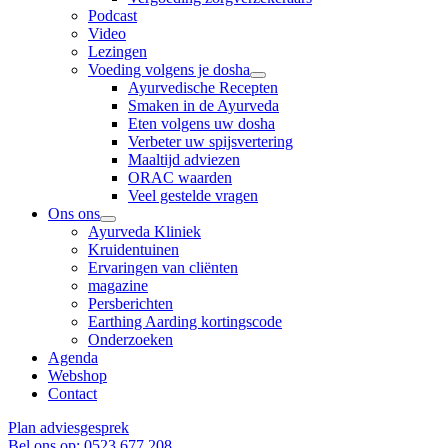
Podcast
Video
Lezingen
Voeding volgens je dosha
Ayurvedische Recepten
Smaken in de Ayurveda
Eten volgens uw dosha
Verbeter uw spijsvertering
Maaltijd adviezen
ORAC waarden
Veel gestelde vragen
Ons ons
Ayurveda Kliniek
Kruidentuinen
Ervaringen van cliënten
magazine
Persberichten
Earthing Aarding kortingscode
Onderzoeken
Agenda
Webshop
Contact
Plan adviesgesprek
Bel ons op: 0523 677 208