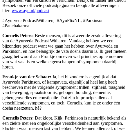
symptomen van Parkinson te verlichten. Bekijk en luister het direct!
Bezoek onze officiële podcastpagina en bekijk alle afleveringen
hier:
www.ayu.nl/podcast
.
#AyurvedaPodcastWitharen, #AyuFlixNL, #Parkinson
#Panchakarma
Cornelis Peters:
Beste mensen, dit is alweer de zesde aflevering
van de Ayurveda Podcast Witharen. Vandaag hebben we een
bijzondere podcast want we gaan het hebben over Ayurveda en
Parkinson, en hoe belangrijk de vata dosha daarin is. Ik geef meteen
graag het woord aan Froukje om even wat principes op te noemen
van wat vata is en welke eigenschappen of symptomen daarbij
horen.
Froukje van der Schaar:
Ja, het bijzondere is eigenlijk al dat
Ayurveda Parkinson, of kampavata, eigenlijk al heel lang heeft
beschreven met de volgende symptomen: trillen, stijfheid, traagheid
van beweging, spraakstoornis, gebogen houding, dementie,
geheugenverlies en constipatie. Dat zijn in principe allemaal
verschillende symptomen, en toch, Cornelis, kun je ze onder één
dosha neerzetten, hè?
Cornelis Peters:
Dat klopt. Kijk, Parkinson is natuurlijk bekend als
een ziekte met een ongelooflijke verscheidenheid aan symptomen,
klachten waar mensen last van hebben. We kennen allemaal, of we