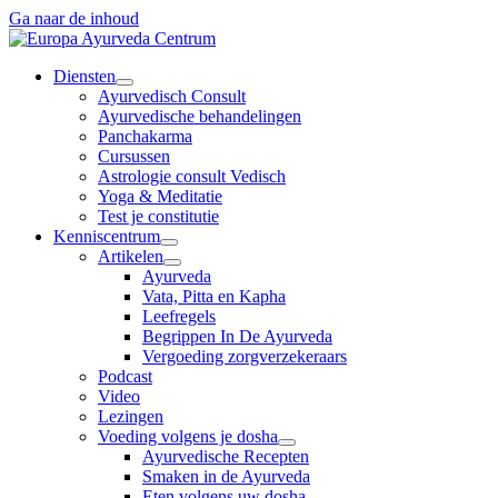
Ga naar de inhoud
Diensten
Ayurvedisch Consult
Ayurvedische behandelingen
Panchakarma
Cursussen
Astrologie consult Vedisch
Yoga & Meditatie
Test je constitutie
Kenniscentrum
Artikelen
Ayurveda
Vata, Pitta en Kapha
Leefregels
Begrippen In De Ayurveda
Vergoeding zorgverzekeraars
Podcast
Video
Lezingen
Voeding volgens je dosha
Ayurvedische Recepten
Smaken in de Ayurveda
Eten volgens uw dosha