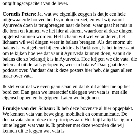
ontgiftingscapaciteit van de lever.
Cornelis Peters:
Ja, wat we eigenlijk zeggen is dat je een hele
uitgewaaierde hoeveelheid symptomen ziet, en wat wij vanuit
Ayurveda doen is terugbrengen naar de bron: waar gaat het mis in
die bron en kunnen we het hier al sturen, waardoor al deze dingen
opgelost kunnen worden. Het lichaam wil wel veranderen, het
lichaam wil wel dingen weer in balans brengen. Als dat enorm uit
balans is, wat gebeurt bij een ziekte als Parkinson, is het interessant
om te kijken hoe we dat vanuit Ayurveda kunnen doen, vanuit de
balans die zo belangrijk is in Ayurveda. Hoe krijgen we die vata, die
helemaal uit de rails gelopen is, weer in balans? Daar gaat deze
podcast over. Vandaar dat ik deze posters hier heb, die gaan alleen
maar over vata.
Ik stel voor dat we even gaan staan en dat ik dit achter me op het
bord zet. Dan gaan we interactief uitleggen wat vata is, met alle
eigenschappen en begrippen. Laten we beginnen.
Froukje van der Schaar:
Ik heb deze bovenste al hier opgeplakt.
We kennen vata van beweging, mobiliteit en communicatie. De
dosha vata stuurt deze drie principes aan. Het blijft altijd lastig om
uit te leggen wat vata is. Ik probeer met deze woorden die wij
kennen uit te leggen wat vata is.