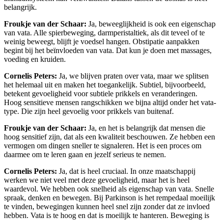
belangrijk.
Froukje van der Schaar:
Ja, beweeglijkheid is ook een eigenschap
van vata. Alle spierbeweging, darmperistaltiek, als dit teveel of te
weinig beweegt, blijft je voedsel hangen. Obstipatie aanpakken
begint bij het beïnvloeden van vata. Dat kun je doen met massages,
voeding en kruiden.
Cornelis Peters:
Ja, we blijven praten over vata, maar we splitsen
het helemaal uit en maken het toegankelijk. Subtiel, bijvoorbeeld,
betekent gevoeligheid voor subtiele prikkels en veranderingen.
Hoog sensitieve mensen rangschikken we bijna altijd onder het vata-
type. Die zijn heel gevoelig voor prikkels van buitenaf.
Froukje van der Schaar:
Ja, en het is belangrijk dat mensen die
hoog sensitief zijn, dat als een kwaliteit beschouwen. Ze hebben een
vermogen om dingen sneller te signaleren. Het is een proces om
daarmee om te leren gaan en jezelf serieus te nemen.
Cornelis Peters:
Ja, dat is heel cruciaal. In onze maatschappij
werken we niet veel met deze gevoeligheid, maar het is heel
waardevol. We hebben ook snelheid als eigenschap van vata. Snelle
spraak, denken en bewegen. Bij Parkinson is het rempedaal moeilijk
te vinden, bewegingen kunnen heel snel zijn zonder dat ze invloed
hebben. Vata is te hoog en dat is moeilijk te hanteren. Beweging is