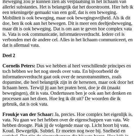
Beweging zou je kunnen zien als verplaatsing in het lichaam van
allerlei substanties. Het is belangrijk dat het doorstroomt. Hier heb ik
een tekeningetje gemaakt van een golf, dat is een beweging.
Mobiliteit is ook beweging, maar ook bewegingsvrijheid. Als ik dit
doe, ben ik ook aan het bewegen. Dit is meer een deeltjesbeweging,
maar dit is ook beweging. Dat is om aan te geven hoe complex vata
is. Vata is ook communicatie, informatieoverdracht. Iedere cel is
verbonden met de andere cel. Alles in het lichaam communiceert, en
dat is allemaal vata.
Deel 2
Cornelis Peters:
Dus we hebben al heel verschillende principes en
toch hebben we het nog steeds over vata. En bijvoorbeeld de
informatieoverdracht gaat ook over de neurotransmitters, zoals
dopamine, die heel belangrijk zijn in de hersenen, maar ook door het
lichaam heen. Terwijl jij aan het praten bent, doe je dit (maakt
bewegingen), dit is vata. Ondertussen ben je ook aan het denken en
processen aan het doen. Hoe leg ik dit uit? De woorden die ik
gebruik, dat is ook vata.
Froukje van der Schaar:
Ja, precies. Hoe complex het eigenlijk is,
vata. Nu gaan we het hebben over de eigenschappen van vata. We
hebben droogte. Plak jij de volgende maar op. Licht hoort bij vata.
Koud. Bewegelijk. Subtiel. Er moeten nog twee bij. Snelheid en