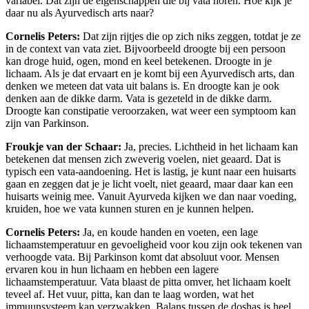
variabel. Dat zijn de eigenschappen die bij vata horen. Hoe kijk je
daar nu als Ayurvedisch arts naar?
Cornelis Peters:
Dat zijn rijtjes die op zich niks zeggen, totdat je ze
in de context van vata ziet. Bijvoorbeeld droogte bij een persoon
kan droge huid, ogen, mond en keel betekenen. Droogte in je
lichaam. Als je dat ervaart en je komt bij een Ayurvedisch arts, dan
denken we meteen dat vata uit balans is. En droogte kan je ook
denken aan de dikke darm. Vata is gezeteld in de dikke darm.
Droogte kan constipatie veroorzaken, wat weer een symptoom kan
zijn van Parkinson.
Froukje van der Schaar:
Ja, precies. Lichtheid in het lichaam kan
betekenen dat mensen zich zweverig voelen, niet geaard. Dat is
typisch een vata-aandoening. Het is lastig, je kunt naar een huisarts
gaan en zeggen dat je je licht voelt, niet geaard, maar daar kan een
huisarts weinig mee. Vanuit Ayurveda kijken we dan naar voeding,
kruiden, hoe we vata kunnen sturen en je kunnen helpen.
Cornelis Peters:
Ja, en koude handen en voeten, een lage
lichaamstemperatuur en gevoeligheid voor kou zijn ook tekenen van
verhoogde vata. Bij Parkinson komt dat absoluut voor. Mensen
ervaren kou in hun lichaam en hebben een lagere
lichaamstemperatuur. Vata blaast de pitta omver, het lichaam koelt
teveel af. Het vuur, pitta, kan dan te laag worden, wat het
immuunsysteem kan verzwakken. Balans tussen de doshas is heel