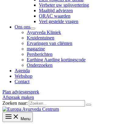
Verbeter uw spijsvertering
Maaltijd adviezen
ORAC waarden
Veel gestelde vragen
Ons ons
Ayurveda Kliniek
Kruidentuinen
Ervaringen van cliënten
magazine
Persberichten
Earthing Aarding kortingscode
Onderzoeken
Agenda
Webshop
Contact
Plan adviesgesprek
Afspraak maken
Zoeken naar:
Menu