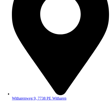
Witharenweg 9, 7738 PE Witharen