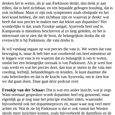
denken het te weten, als je aan Parkinson denkt, dan denk je aan
trillen, dat is heel zichtbaar, en een bepaalde gebogen houding, dat is
ook zichtbaar. Maar er zijn ook symptomen zoals obstipatie en het
heel koud hebben, die niet zichtbaar zijn en waarvan je denkt: wat
heeft dat nou precies te maken met dat tekort aan dopamine? Het
wonderlijke is dat, zoals Froukje aangaf, Ayurveda heel oud is.
Kampavata is minutieus beschreven al zo lang geleden, en het is
interessant om te zien dat de bron, de belangrijkste dosha die uit
evenwicht is bij Parkinson, die vata dosha is.
Ik wil vandaag ingaan op wat precies die vata is. We weten dat vata
beweging is, maar ik heb hier wat voorbereid om heel minutieus uit
te leggen wat vata is en waarom dat zo belangrijk is om te weten,
omdat het een belangrijke oorzaak is van Parkinson. Als je weet hoe
vata werkt en wat het precies doet, dan kun je sturen in die vata met
voeding, leefstijl, behandelingen en kruiden. Je kunt daarmee die
vata beïnvloeden en dat is de kracht van Ayurveda, om te zien hoe
we dat gaan doen. Daar gaat deze podcast over.
Froukje van der Schaar:
Dat is wat een ander inzicht, wat je zegt.
Want normaal gesproken wordt dopamine heel erg genoemd, maar
eigenlijk ga je nog naar het principe erachter zitten, waaronder
bijvoorbeeld ook het dopamineproces zit, maar waar nog veel meer
achter zit. Wat ik zie bij Parkinson is dat er ook vanuit het Westen
steeds meer inzichten komen, zoals bijvoorbeeld de darmflora en de