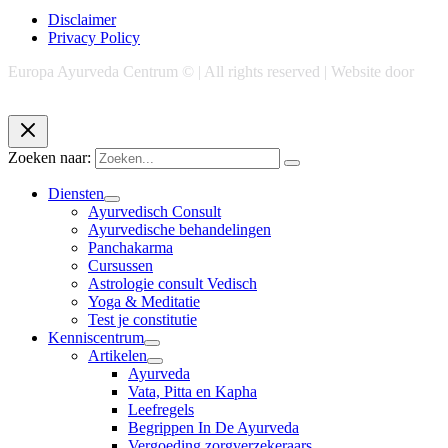
Disclaimer
Privacy Policy
Europa Ayurveda Centrum © | All rights reserved | Website door
Chase Marketing
Zoeken naar:
Diensten
Ayurvedisch Consult
Ayurvedische behandelingen
Panchakarma
Cursussen
Astrologie consult Vedisch
Yoga & Meditatie
Test je constitutie
Kenniscentrum
Artikelen
Ayurveda
Vata, Pitta en Kapha
Leefregels
Begrippen In De Ayurveda
Vergoeding zorgverzekeraars