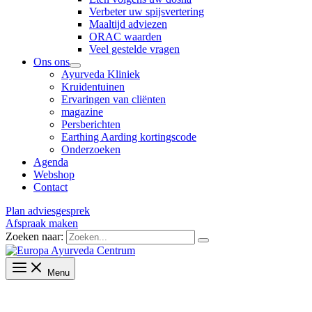
Verbeter uw spijsvertering
Maaltijd adviezen
ORAC waarden
Veel gestelde vragen
Ons ons
Ayurveda Kliniek
Kruidentuinen
Ervaringen van cliënten
magazine
Persberichten
Earthing Aarding kortingscode
Onderzoeken
Agenda
Webshop
Contact
Plan adviesgesprek
Afspraak maken
Zoeken naar:
Menu