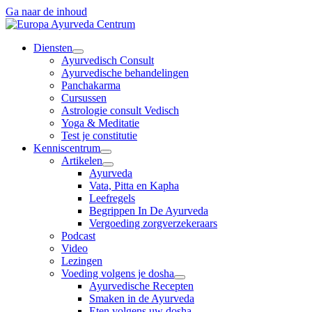
Ga naar de inhoud
Diensten
Ayurvedisch Consult
Ayurvedische behandelingen
Panchakarma
Cursussen
Astrologie consult Vedisch
Yoga & Meditatie
Test je constitutie
Kenniscentrum
Artikelen
Ayurveda
Vata, Pitta en Kapha
Leefregels
Begrippen In De Ayurveda
Vergoeding zorgverzekeraars
Podcast
Video
Lezingen
Voeding volgens je dosha
Ayurvedische Recepten
Smaken in de Ayurveda
Eten volgens uw dosha