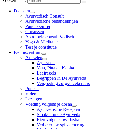
Zoeken naar:
Diensten
Ayurvedisch Consult
Ayurvedische behandelingen
Panchakarma
Cursussen
Astrologie consult Vedisch
Yoga & Meditatie
Test je constitutie
Kenniscentrum
Artikelen
Ayurveda
Vata, Pitta en Kapha
Leefregels
Begrippen In De Ayurveda
Vergoeding zorgverzekeraars
Podcast
Video
Lezingen
Voeding volgens je dosha
Ayurvedische Recepten
Smaken in de Ayurveda
Eten volgens uw dosha
Verbeter uw spijsvertering