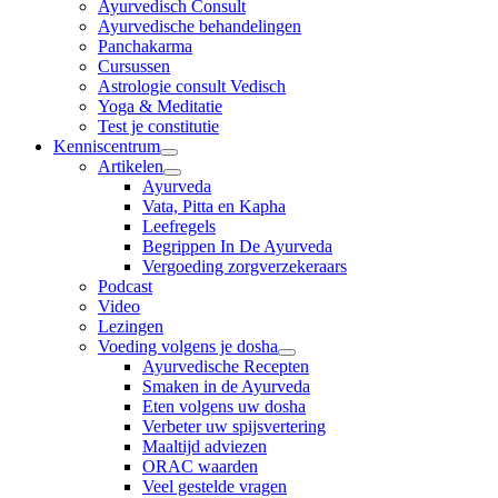
Ayurvedisch Consult
Ayurvedische behandelingen
Panchakarma
Cursussen
Astrologie consult Vedisch
Yoga & Meditatie
Test je constitutie
Kenniscentrum
Artikelen
Ayurveda
Vata, Pitta en Kapha
Leefregels
Begrippen In De Ayurveda
Vergoeding zorgverzekeraars
Podcast
Video
Lezingen
Voeding volgens je dosha
Ayurvedische Recepten
Smaken in de Ayurveda
Eten volgens uw dosha
Verbeter uw spijsvertering
Maaltijd adviezen
ORAC waarden
Veel gestelde vragen