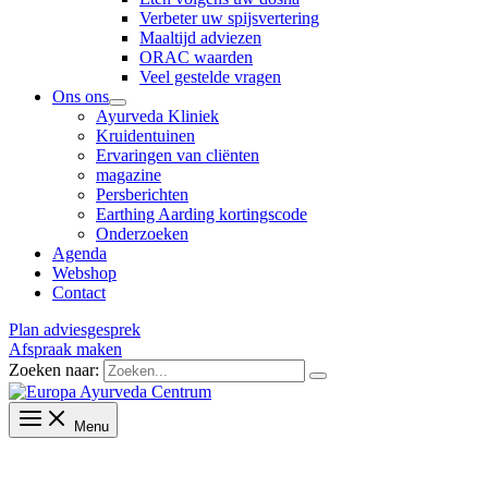
Verbeter uw spijsvertering
Maaltijd adviezen
ORAC waarden
Veel gestelde vragen
Ons ons
Ayurveda Kliniek
Kruidentuinen
Ervaringen van cliënten
magazine
Persberichten
Earthing Aarding kortingscode
Onderzoeken
Agenda
Webshop
Contact
Plan adviesgesprek
Afspraak maken
Zoeken naar:
Menu