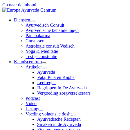
Ga naar de inhoud
Diensten
Ayurvedisch Consult
Ayurvedische behandelingen
Panchakarma
Cursussen
Astrologie consult Vedisch
Yoga & Meditatie
Test je constitutie
Kenniscentrum
Artikelen
Ayurveda
Vata, Pitta en Kapha
Leefregels
Begrippen In De Ayurveda
Vergoeding zorgverzekeraars
Podcast
Video
Lezingen
Voeding volgens je dosha
Ayurvedische Recepten
Smaken in de Ayurveda
Eten volgens uw dosha