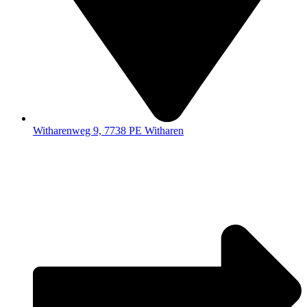
Witharenweg 9, 7738 PE Witharen