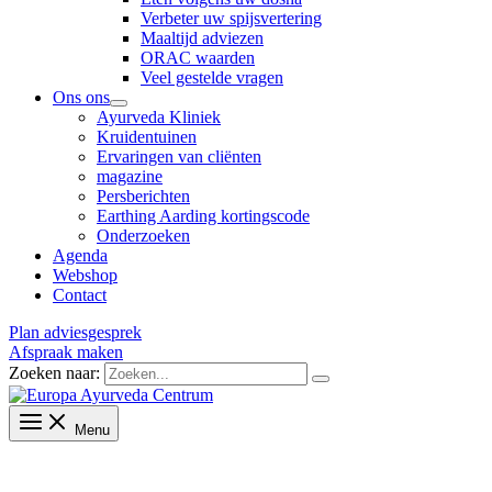
Verbeter uw spijsvertering
Maaltijd adviezen
ORAC waarden
Veel gestelde vragen
Ons ons
Ayurveda Kliniek
Kruidentuinen
Ervaringen van cliënten
magazine
Persberichten
Earthing Aarding kortingscode
Onderzoeken
Agenda
Webshop
Contact
Plan adviesgesprek
Afspraak maken
Zoeken naar:
Menu