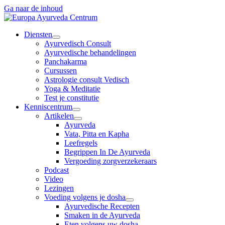
Ga naar de inhoud
Diensten
Ayurvedisch Consult
Ayurvedische behandelingen
Panchakarma
Cursussen
Astrologie consult Vedisch
Yoga & Meditatie
Test je constitutie
Kenniscentrum
Artikelen
Ayurveda
Vata, Pitta en Kapha
Leefregels
Begrippen In De Ayurveda
Vergoeding zorgverzekeraars
Podcast
Video
Lezingen
Voeding volgens je dosha
Ayurvedische Recepten
Smaken in de Ayurveda
Eten volgens uw dosha