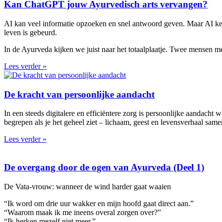
Kan ChatGPT jouw Ayurvedisch arts vervangen?
AI kan veel informatie opzoeken en snel antwoord geven. Maar AI kent jo
leven is gebeurd.
In de Ayurveda kijken we juist naar het totaalplaatje. Twee mensen me
Lees verder »
De kracht van persoonlijke aandacht
In een steeds digitalere en efficiëntere zorg is persoonlijke aandacht
begrepen als je het geheel ziet – lichaam, geest en levensverhaal same
Lees verder »
De overgang door de ogen van Ayurveda (Deel 1)
De Vata-vrouw: wanneer de wind harder gaat waaien
“Ik word om drie uur wakker en mijn hoofd gaat direct aan.”
“Waarom maak ik me ineens overal zorgen over?”
“Ik herken mezelf niet meer.”