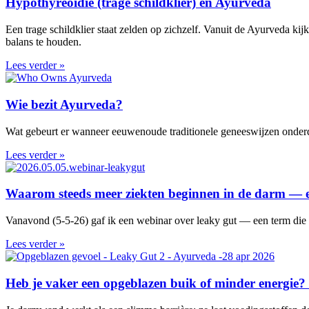
Hypothyreoïdie (trage schildklier) en Ayurveda
Een trage schildklier staat zelden op zichzelf. Vanuit de Ayurveda kij
balans te houden.
Lees verder »
Wie bezit Ayurveda?
Wat gebeurt er wanneer eeuwenoude traditionele geneeswijzen onder
Lees verder »
Waarom steeds meer ziekten beginnen in de darm — e
Vanavond (5-5-26) gaf ik een webinar over leaky gut — een term die 
Lees verder »
Heb je vaker een opgeblazen buik of minder energie? 