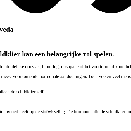
rveda
dklier kan een belangrijke rol spelen.
er duidelijke oorzaak, brain fog, obstipatie of het voortdurend koud h
de meest voorkomende hormonale aandoeningen. Toch voelen veel mensen
een de schildklier zelf.
rote invloed heeft op de stofwisseling. De hormonen die de schildklier p