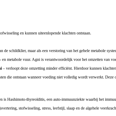
tofwisseling en kunnen uiteenlopende klachten ontstaan.
 de schildklier, maar als een verstoring van het gehele metabole syste
gs- en metabole vuur. Agni is verantwoordelijk voor het omzetten van vo
i
– verloopt deze omzetting minder efficiënt. Hierdoor kunnen klachten 
esten die ontstaan wanneer voeding niet volledig wordt verwerkt. Deze
 is Hashimoto-thyreoïditis, een auto-immuunziekte waarbij het immuun
rtering, stofwisseling, stress, leefstijl, slaap en de algehele veerkracht