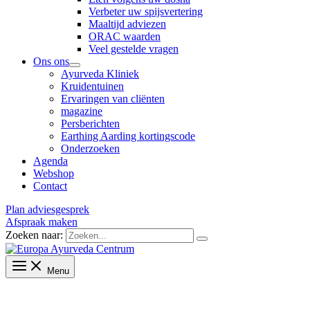
Verbeter uw spijsvertering
Maaltijd adviezen
ORAC waarden
Veel gestelde vragen
Ons ons
Ayurveda Kliniek
Kruidentuinen
Ervaringen van cliënten
magazine
Persberichten
Earthing Aarding kortingscode
Onderzoeken
Agenda
Webshop
Contact
Plan adviesgesprek
Afspraak maken
Zoeken naar:
Menu