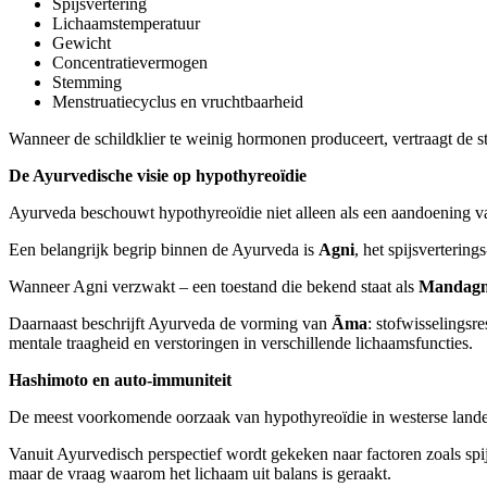
Spijsvertering
Lichaamstemperatuur
Gewicht
Concentratievermogen
Stemming
Menstruatiecyclus en vruchtbaarheid
Wanneer de schildklier te weinig hormonen produceert, vertraagt de s
De Ayurvedische visie op hypothyreoïdie
Ayurveda beschouwt hypothyreoïdie niet alleen als een aandoening van
Een belangrijk begrip binnen de Ayurveda is
Agni
, het spijsverterin
Wanneer Agni verzwakt – een toestand die bekend staat als
Mandagn
Daarnaast beschrijft Ayurveda de vorming van
Āma
: stofwisselingsr
mentale traagheid en verstoringen in verschillende lichaamsfuncties.
Hashimoto en auto-immuniteit
De meest voorkomende oorzaak van hypothyreoïdie in westerse landen
Vanuit Ayurvedisch perspectief wordt gekeken naar factoren zoals spijsve
maar de vraag waarom het lichaam uit balans is geraakt.