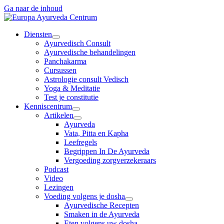
Ga naar de inhoud
Diensten
Ayurvedisch Consult
Ayurvedische behandelingen
Panchakarma
Cursussen
Astrologie consult Vedisch
Yoga & Meditatie
Test je constitutie
Kenniscentrum
Artikelen
Ayurveda
Vata, Pitta en Kapha
Leefregels
Begrippen In De Ayurveda
Vergoeding zorgverzekeraars
Podcast
Video
Lezingen
Voeding volgens je dosha
Ayurvedische Recepten
Smaken in de Ayurveda
Eten volgens uw dosha