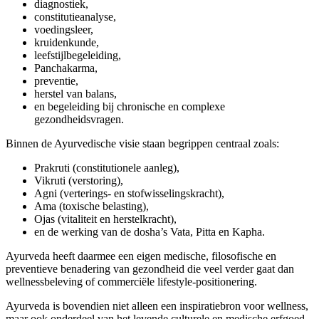
diagnostiek,
constitutieanalyse,
voedingsleer,
kruidenkunde,
leefstijlbegeleiding,
Panchakarma,
preventie,
herstel van balans,
en begeleiding bij chronische en complexe
gezondheidsvragen.
Binnen de Ayurvedische visie staan begrippen centraal zoals:
Prakruti (constitutionele aanleg),
Vikruti (verstoring),
Agni (verterings- en stofwisselingskracht),
Ama (toxische belasting),
Ojas (vitaliteit en herstelkracht),
en de werking van de dosha’s Vata, Pitta en Kapha.
Ayurveda heeft daarmee een eigen medische, filosofische en
preventieve benadering van gezondheid die veel verder gaat dan
wellnessbeleving of commerciële lifestyle-positionering.
Ayurveda is bovendien niet alleen een inspiratiebron voor wellness,
maar ook onderdeel van het levende culturele en medische erfgoed