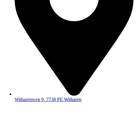
Witharenweg 9, 7738 PE Witharen