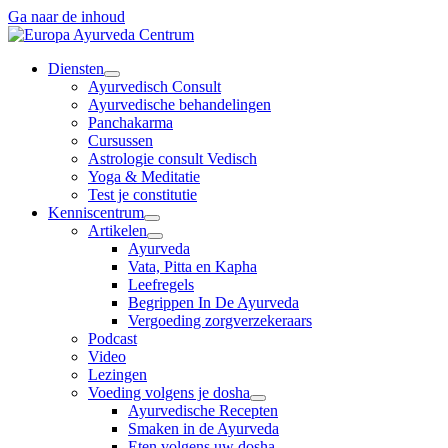
Ga naar de inhoud
Diensten
Ayurvedisch Consult
Ayurvedische behandelingen
Panchakarma
Cursussen
Astrologie consult Vedisch
Yoga & Meditatie
Test je constitutie
Kenniscentrum
Artikelen
Ayurveda
Vata, Pitta en Kapha
Leefregels
Begrippen In De Ayurveda
Vergoeding zorgverzekeraars
Podcast
Video
Lezingen
Voeding volgens je dosha
Ayurvedische Recepten
Smaken in de Ayurveda
Eten volgens uw dosha