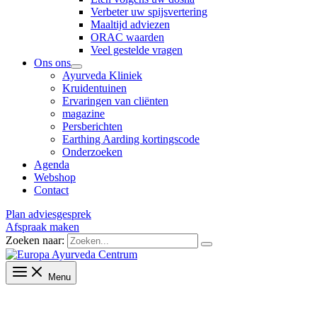
Verbeter uw spijsvertering
Maaltijd adviezen
ORAC waarden
Veel gestelde vragen
Ons ons
Ayurveda Kliniek
Kruidentuinen
Ervaringen van cliënten
magazine
Persberichten
Earthing Aarding kortingscode
Onderzoeken
Agenda
Webshop
Contact
Plan adviesgesprek
Afspraak maken
Zoeken naar:
Menu