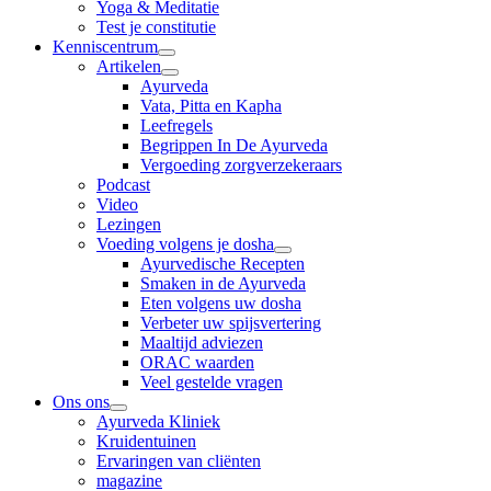
Yoga & Meditatie
Test je constitutie
Kenniscentrum
Artikelen
Ayurveda
Vata, Pitta en Kapha
Leefregels
Begrippen In De Ayurveda
Vergoeding zorgverzekeraars
Podcast
Video
Lezingen
Voeding volgens je dosha
Ayurvedische Recepten
Smaken in de Ayurveda
Eten volgens uw dosha
Verbeter uw spijsvertering
Maaltijd adviezen
ORAC waarden
Veel gestelde vragen
Ons ons
Ayurveda Kliniek
Kruidentuinen
Ervaringen van cliënten
magazine