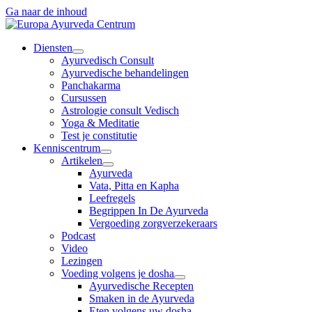
Ga naar de inhoud
Diensten
Ayurvedisch Consult
Ayurvedische behandelingen
Panchakarma
Cursussen
Astrologie consult Vedisch
Yoga & Meditatie
Test je constitutie
Kenniscentrum
Artikelen
Ayurveda
Vata, Pitta en Kapha
Leefregels
Begrippen In De Ayurveda
Vergoeding zorgverzekeraars
Podcast
Video
Lezingen
Voeding volgens je dosha
Ayurvedische Recepten
Smaken in de Ayurveda
Eten volgens uw dosha