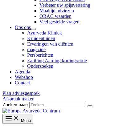
Verbeter uw spijsvertering
Maaltijd adviezen
ORAC waarden
Veel gestelde vragen
Ons ons
Ayurveda Kliniek
Kruidentuinen
Ervaringen van cliënten
magazine
Persberichten
Earthing Aarding kortingscode
Onderzoeken
Agenda
Webshop
Contact
Plan adviesgesprek
Afspraak maken
Zoeken naar:
Menu