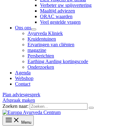
Verbeter uw spijsvertering
Maaltijd adviezen
ORAC waarden
Veel gestelde vragen
Ons ons
Ayurveda Kliniek
Kruidentuinen
Ervaringen van cliënten
magazine
Persberichten
Earthing Aarding kortingscode
Onderzoeken
Agenda
Webshop
Contact
Plan adviesgesprek
Afspraak maken
Zoeken naar:
Menu