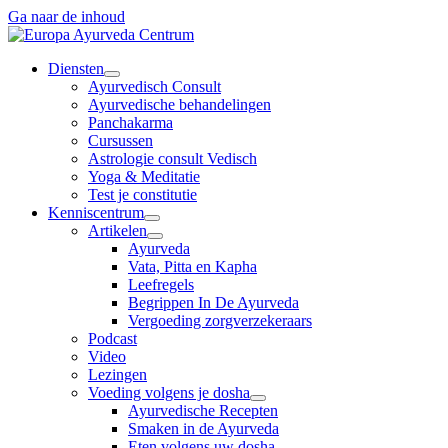
Ga naar de inhoud
Diensten
Ayurvedisch Consult
Ayurvedische behandelingen
Panchakarma
Cursussen
Astrologie consult Vedisch
Yoga & Meditatie
Test je constitutie
Kenniscentrum
Artikelen
Ayurveda
Vata, Pitta en Kapha
Leefregels
Begrippen In De Ayurveda
Vergoeding zorgverzekeraars
Podcast
Video
Lezingen
Voeding volgens je dosha
Ayurvedische Recepten
Smaken in de Ayurveda
Eten volgens uw dosha