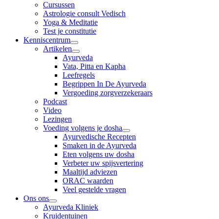
Cursussen
Astrologie consult Vedisch
Yoga & Meditatie
Test je constitutie
Kenniscentrum
Artikelen
Ayurveda
Vata, Pitta en Kapha
Leefregels
Begrippen In De Ayurveda
Vergoeding zorgverzekeraars
Podcast
Video
Lezingen
Voeding volgens je dosha
Ayurvedische Recepten
Smaken in de Ayurveda
Eten volgens uw dosha
Verbeter uw spijsvertering
Maaltijd adviezen
ORAC waarden
Veel gestelde vragen
Ons ons
Ayurveda Kliniek
Kruidentuinen