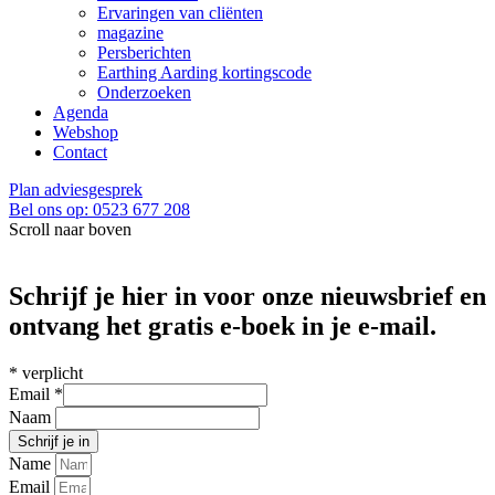
Ervaringen van cliënten
magazine
Persberichten
Earthing Aarding kortingscode
Onderzoeken
Agenda
Webshop
Contact
Plan adviesgesprek
Bel ons op: 0523 677 208
Scroll naar boven
Schrijf je hier in voor onze nieuwsbrief en
ontvang het gratis e-boek in je e-mail.
*
verplicht
Email
*
Naam
Name
Email