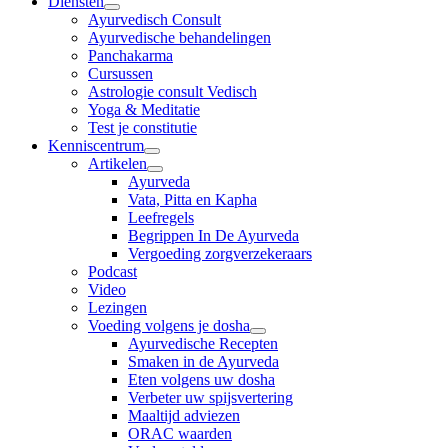
Diensten
Ayurvedisch Consult
Ayurvedische behandelingen
Panchakarma
Cursussen
Astrologie consult Vedisch
Yoga & Meditatie
Test je constitutie
Kenniscentrum
Artikelen
Ayurveda
Vata, Pitta en Kapha
Leefregels
Begrippen In De Ayurveda
Vergoeding zorgverzekeraars
Podcast
Video
Lezingen
Voeding volgens je dosha
Ayurvedische Recepten
Smaken in de Ayurveda
Eten volgens uw dosha
Verbeter uw spijsvertering
Maaltijd adviezen
ORAC waarden