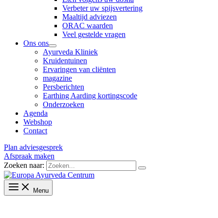
Verbeter uw spijsvertering
Maaltijd adviezen
ORAC waarden
Veel gestelde vragen
Ons ons
Ayurveda Kliniek
Kruidentuinen
Ervaringen van cliënten
magazine
Persberichten
Earthing Aarding kortingscode
Onderzoeken
Agenda
Webshop
Contact
Plan adviesgesprek
Afspraak maken
Zoeken naar:
Menu