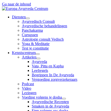
Ga naar de inhoud
Diensten
Ayurvedisch Consult
Ayurvedische behandelingen
Panchakarma
Cursussen
Astrologie consult Vedisch
Yoga & Meditatie
Test je constitutie
Kenniscentrum
Artikelen
Ayurveda
Vata, Pitta en Kapha
Leefregels
Begrippen In De Ayurveda
Vergoeding zorgverzekeraars
Podcast
Video
Lezingen
Voeding volgens je dosha
Ayurvedische Recepten
Smaken in de Ayurveda
Eten volgens uw dosha