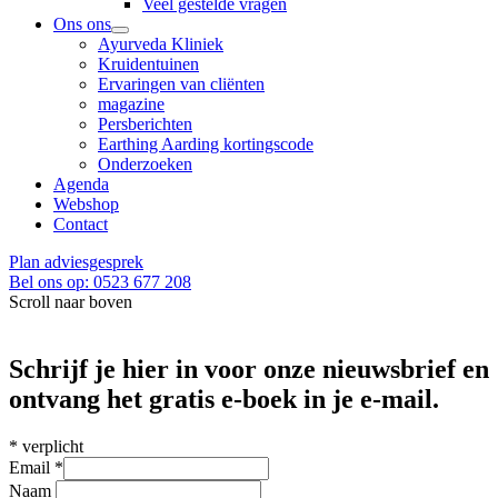
Veel gestelde vragen
Ons ons
Ayurveda Kliniek
Kruidentuinen
Ervaringen van cliënten
magazine
Persberichten
Earthing Aarding kortingscode
Onderzoeken
Agenda
Webshop
Contact
Plan adviesgesprek
Bel ons op: 0523 677 208
Scroll naar boven
Schrijf je hier in voor onze nieuwsbrief en
ontvang het gratis e-boek in je e-mail.
*
verplicht
Email
*
Naam