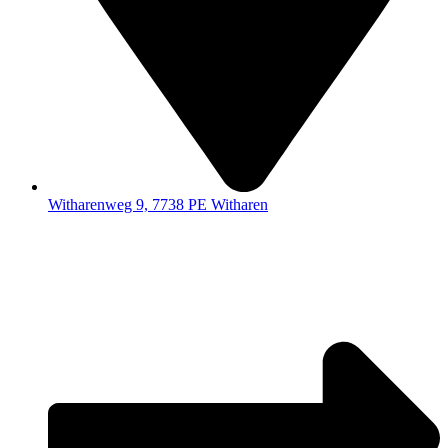
Witharenweg 9, 7738 PE Witharen