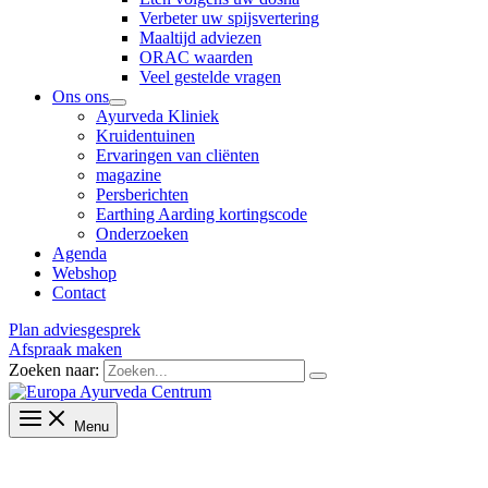
Verbeter uw spijsvertering
Maaltijd adviezen
ORAC waarden
Veel gestelde vragen
Ons ons
Ayurveda Kliniek
Kruidentuinen
Ervaringen van cliënten
magazine
Persberichten
Earthing Aarding kortingscode
Onderzoeken
Agenda
Webshop
Contact
Plan adviesgesprek
Afspraak maken
Zoeken naar:
Menu