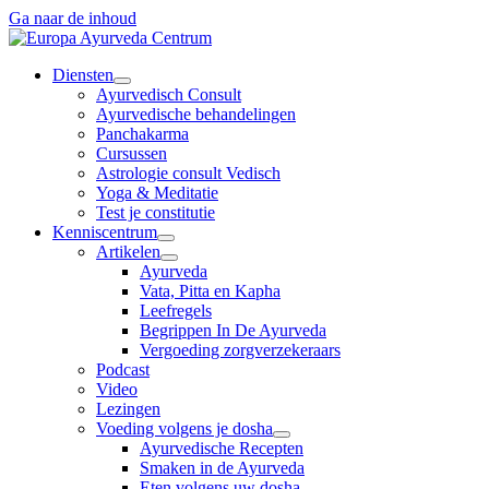
Ga naar de inhoud
Diensten
Ayurvedisch Consult
Ayurvedische behandelingen
Panchakarma
Cursussen
Astrologie consult Vedisch
Yoga & Meditatie
Test je constitutie
Kenniscentrum
Artikelen
Ayurveda
Vata, Pitta en Kapha
Leefregels
Begrippen In De Ayurveda
Vergoeding zorgverzekeraars
Podcast
Video
Lezingen
Voeding volgens je dosha
Ayurvedische Recepten
Smaken in de Ayurveda
Eten volgens uw dosha