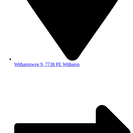
Witharenweg 9, 7738 PE Witharen