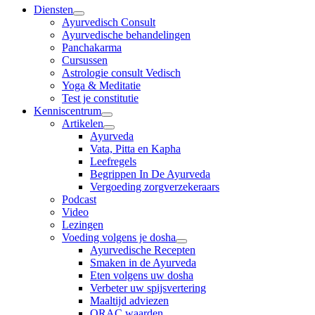
Diensten
Ayurvedisch Consult
Ayurvedische behandelingen
Panchakarma
Cursussen
Astrologie consult Vedisch
Yoga & Meditatie
Test je constitutie
Kenniscentrum
Artikelen
Ayurveda
Vata, Pitta en Kapha
Leefregels
Begrippen In De Ayurveda
Vergoeding zorgverzekeraars
Podcast
Video
Lezingen
Voeding volgens je dosha
Ayurvedische Recepten
Smaken in de Ayurveda
Eten volgens uw dosha
Verbeter uw spijsvertering
Maaltijd adviezen
ORAC waarden