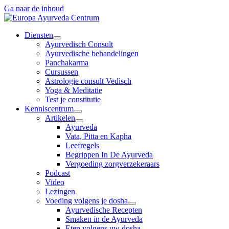
Ga naar de inhoud
Diensten
Ayurvedisch Consult
Ayurvedische behandelingen
Panchakarma
Cursussen
Astrologie consult Vedisch
Yoga & Meditatie
Test je constitutie
Kenniscentrum
Artikelen
Ayurveda
Vata, Pitta en Kapha
Leefregels
Begrippen In De Ayurveda
Vergoeding zorgverzekeraars
Podcast
Video
Lezingen
Voeding volgens je dosha
Ayurvedische Recepten
Smaken in de Ayurveda
Eten volgens uw dosha