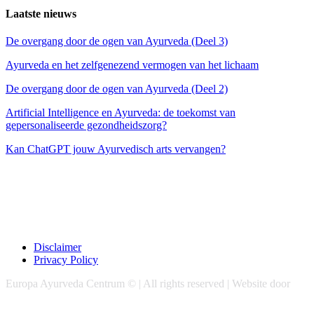
Laatste nieuws
De overgang door de ogen van Ayurveda (Deel 3)
Ayurveda en het zelfgenezend vermogen van het lichaam
De overgang door de ogen van Ayurveda (Deel 2)
Artificial Intelligence en Ayurveda: de toekomst van
gepersonaliseerde gezondheidszorg?
Kan ChatGPT jouw Ayurvedisch arts vervangen?
Disclaimer
Privacy Policy
Europa Ayurveda Centrum © | All rights reserved | Website door
Chase Marketing