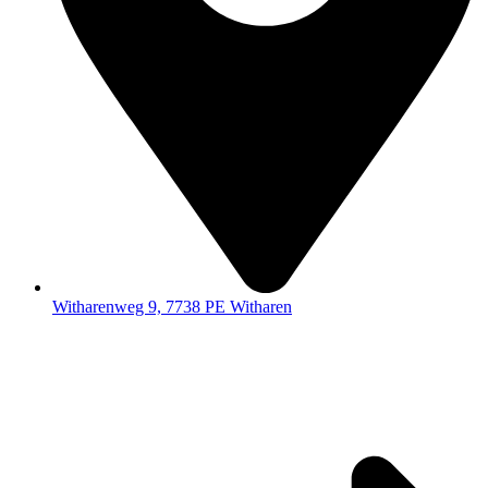
Witharenweg 9, 7738 PE Witharen