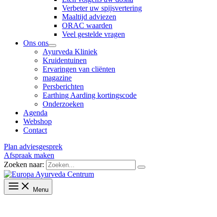
Verbeter uw spijsvertering
Maaltijd adviezen
ORAC waarden
Veel gestelde vragen
Ons ons
Ayurveda Kliniek
Kruidentuinen
Ervaringen van cliënten
magazine
Persberichten
Earthing Aarding kortingscode
Onderzoeken
Agenda
Webshop
Contact
Plan adviesgesprek
Afspraak maken
Zoeken naar:
Menu