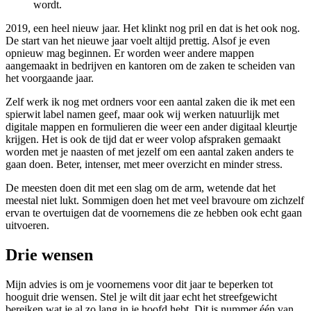
wordt.
2019, een heel nieuw jaar. Het klinkt nog pril en dat is het ook nog.
De start van het nieuwe jaar voelt altijd prettig. Alsof je even
opnieuw mag beginnen. Er worden weer andere mappen
aangemaakt in bedrijven en kantoren om de zaken te scheiden van
het voorgaande jaar.
Zelf werk ik nog met ordners voor een aantal zaken die ik met een
spierwit label namen geef, maar ook wij werken natuurlijk met
digitale mappen en formulieren die weer een ander digitaal kleurtje
krijgen. Het is ook de tijd dat er weer volop afspraken gemaakt
worden met je naasten of met jezelf om een aantal zaken anders te
gaan doen. Beter, intenser, met meer overzicht en minder stress.
De meesten doen dit met een slag om de arm, wetende dat het
meestal niet lukt. Sommigen doen het met veel bravoure om zichzelf
ervan te overtuigen dat de voornemens die ze hebben ook echt gaan
uitvoeren.
Drie wensen
Mijn advies is om je voornemens voor dit jaar te beperken tot
hooguit drie wensen. Stel je wilt dit jaar echt het streefgewicht
bereiken wat je al zo lang in je hoofd hebt. Dit is nummer één van