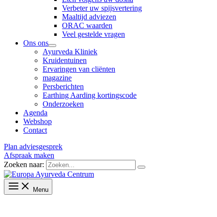
Verbeter uw spijsvertering
Maaltijd adviezen
ORAC waarden
Veel gestelde vragen
Ons ons
Ayurveda Kliniek
Kruidentuinen
Ervaringen van cliënten
magazine
Persberichten
Earthing Aarding kortingscode
Onderzoeken
Agenda
Webshop
Contact
Plan adviesgesprek
Afspraak maken
Zoeken naar:
Menu