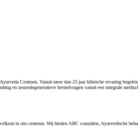
a Ayurveda Centrum. Vanuit meer dan 25 jaar klinische ervaring begele
tputting en neurodegeneratieve herstelvragen vanuit een integrale medi
e welkom in ons centrum. Wij bieden ABC consulten, Ayurvedische beh