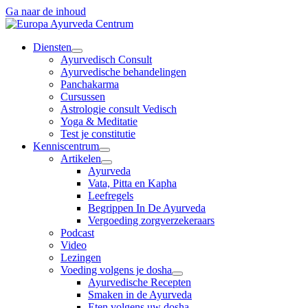
Ga naar de inhoud
Diensten
Ayurvedisch Consult
Ayurvedische behandelingen
Panchakarma
Cursussen
Astrologie consult Vedisch
Yoga & Meditatie
Test je constitutie
Kenniscentrum
Artikelen
Ayurveda
Vata, Pitta en Kapha
Leefregels
Begrippen In De Ayurveda
Vergoeding zorgverzekeraars
Podcast
Video
Lezingen
Voeding volgens je dosha
Ayurvedische Recepten
Smaken in de Ayurveda
Eten volgens uw dosha