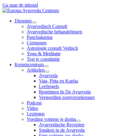
Ga naar de inhoud
Diensten
Ayurvedisch Consult
Ayurvedische behandelingen
Panchakarma
Cursussen
Astrologie consult Vedisch
Yoga & Meditatie
Test je constitutie
Kenniscentrum
Artikelen
Ayurveda
Vata, Pitta en Kapha
Leefregels
Begrippen In De Ayurveda
Vergoeding zorgverzekeraars
Podcast
Video
Lezingen
Voeding volgens je dosha
Ayurvedische Recepten
Smaken in de Ayurveda
Eten volgens uw dosha