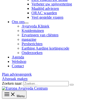
Verbeter uw spijsvertering
Maaltijd adviezen
ORAC waarden
Veel gestelde vragen
Ons ons
Ayurveda Kliniek
Kruidentuinen
Ervaringen van cliënten
magazine
Persberichten
Earthing Aarding kortingscode
Onderzoeken
Agenda
Webshop
Contact
Plan adviesgesprek
Afspraak maken
Zoeken naar:
Menu