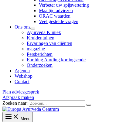
Verbeter uw spijsvertering
Maaltijd adviezen
ORAC waarden
Veel gestelde vragen
Ons ons
Ayurveda Kliniek
Kruidentuinen
Ervaringen van cliënten
magazine
Persberichten
Earthing Aarding kortingscode
Onderzoeken
Agenda
Webshop
Contact
Plan adviesgesprek
Afspraak maken
Zoeken naar:
Menu