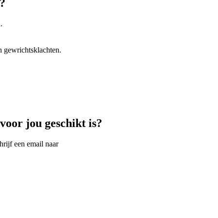
?
.
n gewrichtsklachten.
oor jou geschikt is?
rijf een email naar