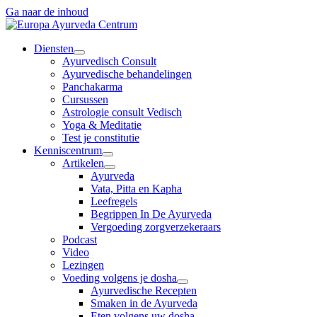
Ga naar de inhoud
Diensten
Ayurvedisch Consult
Ayurvedische behandelingen
Panchakarma
Cursussen
Astrologie consult Vedisch
Yoga & Meditatie
Test je constitutie
Kenniscentrum
Artikelen
Ayurveda
Vata, Pitta en Kapha
Leefregels
Begrippen In De Ayurveda
Vergoeding zorgverzekeraars
Podcast
Video
Lezingen
Voeding volgens je dosha
Ayurvedische Recepten
Smaken in de Ayurveda
Eten volgens uw dosha