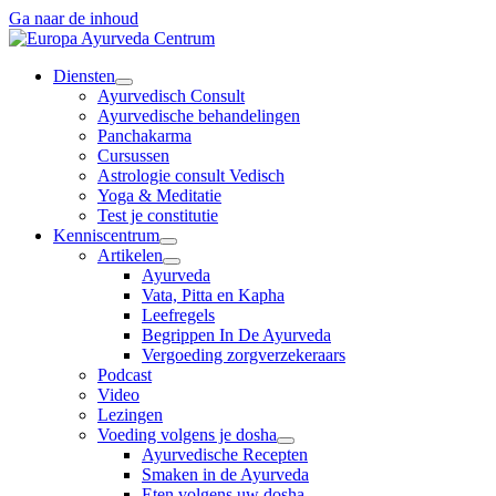
Ga naar de inhoud
Diensten
Ayurvedisch Consult
Ayurvedische behandelingen
Panchakarma
Cursussen
Astrologie consult Vedisch
Yoga & Meditatie
Test je constitutie
Kenniscentrum
Artikelen
Ayurveda
Vata, Pitta en Kapha
Leefregels
Begrippen In De Ayurveda
Vergoeding zorgverzekeraars
Podcast
Video
Lezingen
Voeding volgens je dosha
Ayurvedische Recepten
Smaken in de Ayurveda
Eten volgens uw dosha