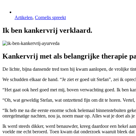
Artikelen
,
Cornelis spreekt
Ik ben kankervrij verklaard.
Kankervrij met als belangrijke therapie 
De lichte, bijna dansende tred toen hij kwam aanlopen, de vrolijke ti
We schudden elkaar de hand. “Je ziet er goed uit Stefan”, zei ik opr
“Het gaat ook heel goed met mij, boven verwachting goed. Ik ben kan
“Oh, wat geweldig Stefan, wat ontzettend fijn om dit te horen. Vertel,
“Ik heb me na die eerste enorme schok helemaal binnenstebuiten gekeerd
onregelmatige nachten, nou ja, noem maar op. Alles wat je doet als je 
Ik werd steeds dikker, werd benauwder, kreeg daardoor een hekel aan 
voelde me echt beroerd. Toen kwam dat onderzoek waaruit bleek dat i