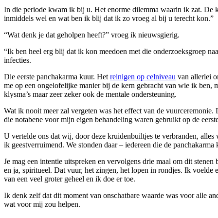
In die periode kwam ik bij u. Het enorme dilemma waarin ik zat. De 
inmiddels wel en wat ben ik blij dat ik zo vroeg al bij u terecht kon.”
“Wat denk je dat geholpen heeft?” vroeg ik nieuwsgierig.
“Ik ben heel erg blij dat ik kon meedoen met die onderzoeksgroep naa
infecties.
Die eerste panchakarma kuur. Het
reinigen op celniveau
van allerlei 
me op een ongelofelijke manier bij de kern gebracht van wie ik ben, 
klysma’s maar zeer zeker ook de mentale ondersteuning.
Wat ik nooit meer zal vergeten was het effect van de vuurceremonie. De
die notabene voor mijn eigen behandeling waren gebruikt op de eerste
U vertelde ons dat wij, door deze kruidenbuiltjes te verbranden, al
ik geestverruimend. We stonden daar – iedereen die de panchakarma k
Je mag een intentie uitspreken en vervolgens drie maal om dit stenen 
en ja, spiritueel. Dat vuur, het zingen, het lopen in rondjes. Ik voel
van een veel groter geheel en ik doe er toe.
Ik denk zelf dat dit moment van onschatbare waarde was voor alle and
wat voor mij zou helpen.