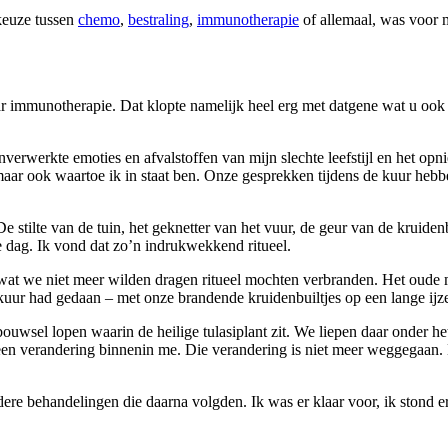
keuze tussen
chemo
,
bestraling
,
immunotherapie
of allemaal, was voor m
r immunotherapie. Dat klopte namelijk heel erg met datgene wat u ook 
onverwerkte emoties en afvalstoffen van mijn slechte leefstijl en het op
maar ook waartoe ik in staat ben. Onze gesprekken tijdens de kuur heb
 stilte van de tuin, het geknetter van het vuur, de geur van de kruiden
 dag. Ik vond dat zo’n indrukwekkend ritueel.
les wat we niet meer wilden dragen ritueel mochten verbranden. Het ou
uur had gedaan – met onze brandende kruidenbuiltjes op een lange ijz
bouwsel lopen waarin de heilige tulasiplant zit. We liepen daar onder 
de een verandering binnenin me. Die verandering is niet meer weggegaan. 
ere behandelingen die daarna volgden. Ik was er klaar voor, ik stond e