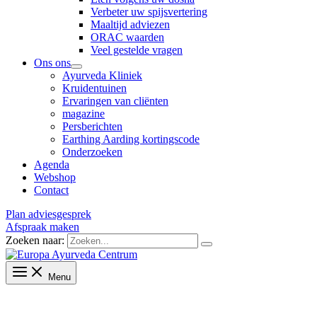
Verbeter uw spijsvertering
Maaltijd adviezen
ORAC waarden
Veel gestelde vragen
Ons ons
Ayurveda Kliniek
Kruidentuinen
Ervaringen van cliënten
magazine
Persberichten
Earthing Aarding kortingscode
Onderzoeken
Agenda
Webshop
Contact
Plan adviesgesprek
Afspraak maken
Zoeken naar:
Menu