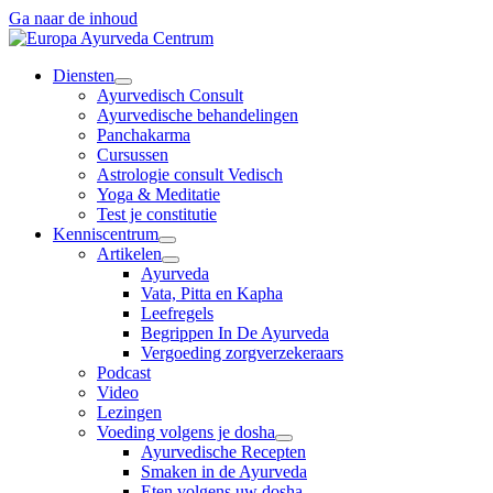
Ga naar de inhoud
Diensten
Ayurvedisch Consult
Ayurvedische behandelingen
Panchakarma
Cursussen
Astrologie consult Vedisch
Yoga & Meditatie
Test je constitutie
Kenniscentrum
Artikelen
Ayurveda
Vata, Pitta en Kapha
Leefregels
Begrippen In De Ayurveda
Vergoeding zorgverzekeraars
Podcast
Video
Lezingen
Voeding volgens je dosha
Ayurvedische Recepten
Smaken in de Ayurveda
Eten volgens uw dosha