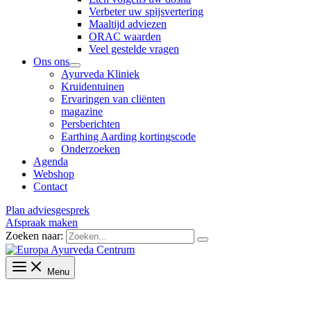
Verbeter uw spijsvertering
Maaltijd adviezen
ORAC waarden
Veel gestelde vragen
Ons ons
Ayurveda Kliniek
Kruidentuinen
Ervaringen van cliënten
magazine
Persberichten
Earthing Aarding kortingscode
Onderzoeken
Agenda
Webshop
Contact
Plan adviesgesprek
Afspraak maken
Zoeken naar:
Menu