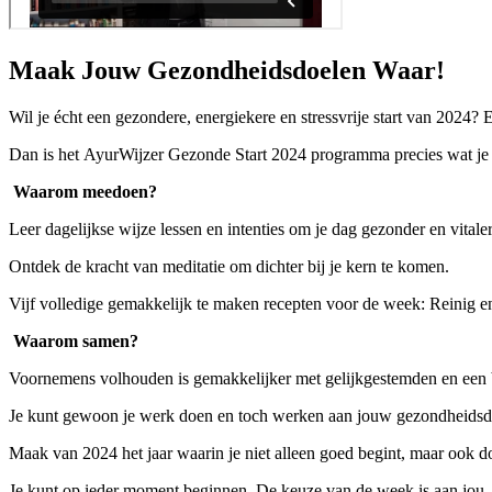
Maak Jouw Gezondheidsdoelen Waar!
Wil je écht een gezondere, energiekere en stressvrije start van 2024?
E
Dan is het AyurWijzer Gezonde Start 2024 programma precies wat je 
Waarom meedoen?
Leer dagelijkse wijze lessen en intenties om je dag gezonder en vitale
Ontdek de kracht van meditatie om dichter bij je kern te komen.
Vijf volledige gemakkelijk te maken recepten voor de week: Reinig en 
Waarom samen?
Voornemens volhouden is gemakkelijker met gelijkgestemden en een 
Je kunt gewoon je werk doen en toch werken aan jouw gezondheidsd
Maak van 2024 het jaar waarin je niet alleen goed begint, maar ook 
Je kunt op ieder moment beginnen. De keuze van de week is aan jou.