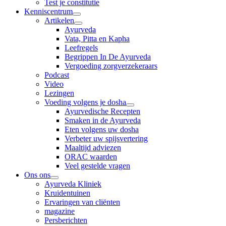
Test je constitutie
Kenniscentrum
Artikelen
Ayurveda
Vata, Pitta en Kapha
Leefregels
Begrippen In De Ayurveda
Vergoeding zorgverzekeraars
Podcast
Video
Lezingen
Voeding volgens je dosha
Ayurvedische Recepten
Smaken in de Ayurveda
Eten volgens uw dosha
Verbeter uw spijsvertering
Maaltijd adviezen
ORAC waarden
Veel gestelde vragen
Ons ons
Ayurveda Kliniek
Kruidentuinen
Ervaringen van cliënten
magazine
Persberichten