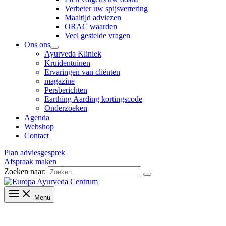
Verbeter uw spijsvertering
Maaltijd adviezen
ORAC waarden
Veel gestelde vragen
Ons ons
Ayurveda Kliniek
Kruidentuinen
Ervaringen van cliënten
magazine
Persberichten
Earthing Aarding kortingscode
Onderzoeken
Agenda
Webshop
Contact
Plan adviesgesprek
Afspraak maken
Zoeken naar:
Menu