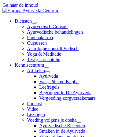
Ga naar de inhoud
Diensten
Ayurvedisch Consult
Ayurvedische behandelingen
Panchakarma
Cursussen
Astrologie consult Vedisch
Yoga & Meditatie
Test je constitutie
Kenniscentrum
Artikelen
Ayurveda
Vata, Pitta en Kapha
Leefregels
Begrippen In De Ayurveda
Vergoeding zorgverzekeraars
Podcast
Video
Lezingen
Voeding volgens je dosha
Ayurvedische Recepten
Smaken in de Ayurveda
Eten volgens uw dosha