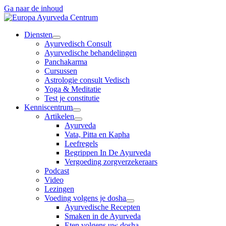
Ga naar de inhoud
Diensten
Ayurvedisch Consult
Ayurvedische behandelingen
Panchakarma
Cursussen
Astrologie consult Vedisch
Yoga & Meditatie
Test je constitutie
Kenniscentrum
Artikelen
Ayurveda
Vata, Pitta en Kapha
Leefregels
Begrippen In De Ayurveda
Vergoeding zorgverzekeraars
Podcast
Video
Lezingen
Voeding volgens je dosha
Ayurvedische Recepten
Smaken in de Ayurveda
Eten volgens uw dosha