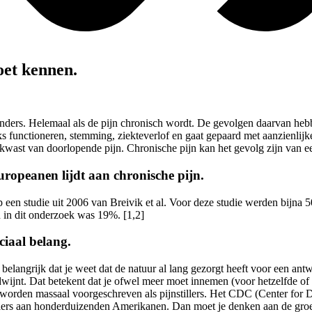
moet kennen.
s anders. Helemaal als de pijn chronisch wordt. De gevolgen daarvan hebb
ks functioneren, stemming, ziekteverlof en gaat gepaard met aanzienlijke 
 kwast van doorlopende pijn. Chronische pijn kan het gevolg zijn van e
uropeanen lijdt aan chronische pijn.
op een studie uit 2006 van Breivik et al. Voor deze studie werden bijna 
 in dit onderzoek was 19%. [1,2]
ciaal belang.
 belangrijk dat je weet dat de natuur al lang gezorgt heeft voor een ant
erdwijnt. Dat betekent dat je ofwel meer moet innemen (voor hetzelfde o
n worden massaal voorgeschreven als pijnstillers. Het CDC (Center for 
nstillers aan honderduizenden Amerikanen. Dan moet je denken aan de gro