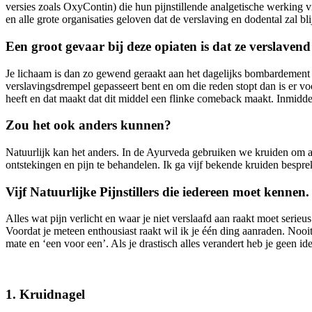
versies zoals OxyContin) die hun pijnstillende analgetische werking 
en alle grote organisaties geloven dat de verslaving en dodental zal bli
Een groot gevaar bij deze opiaten is dat ze verslavend
Je lichaam is dan zo gewend geraakt aan het dagelijks bombardement op
verslavingsdrempel gepasseert bent en om die reden stopt dan is er voo
heeft en dat maakt dat dit middel een flinke comeback maakt. Inmiddels
Zou het ook anders kunnen?
Natuurlijk kan het anders. In de Ayurveda gebruiken we kruiden om a
ontstekingen en pijn te behandelen. Ik ga vijf bekende kruiden bespre
Vijf Natuurlijke Pijnstillers die iedereen moet kennen.
Alles wat pijn verlicht en waar je niet verslaafd aan raakt moet ser
Voordat je meteen enthousiast raakt wil ik je één ding aanraden. Nooit
mate en ‘een voor een’. Als je drastisch alles verandert heb je geen i
1. Kruidnagel