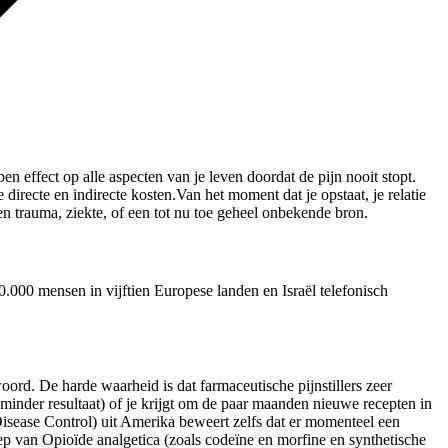
en effect op alle aspecten van je leven doordat de pijn nooit stopt.
directe en indirecte kosten.Van het moment dat je opstaat, je relatie
en trauma, ziekte, of een tot nu toe geheel onbekende bron.
50.000 mensen in vijftien Europese landen en Israël telefonisch
woord. De harde waarheid is dat farmaceutische pijnstillers zeer
f minder resultaat) of je krijgt om de paar maanden nieuwe recepten in
Disease Control) uit Amerika beweert zelfs dat er momenteel een
ep van Opioïde analgetica (zoals codeïne en morfine en synthetische