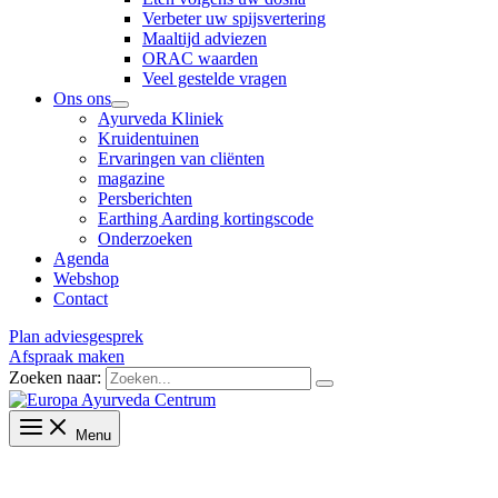
Verbeter uw spijsvertering
Maaltijd adviezen
ORAC waarden
Veel gestelde vragen
Ons ons
Ayurveda Kliniek
Kruidentuinen
Ervaringen van cliënten
magazine
Persberichten
Earthing Aarding kortingscode
Onderzoeken
Agenda
Webshop
Contact
Plan adviesgesprek
Afspraak maken
Zoeken naar:
Menu