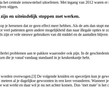
via het centrale zenuwstelsel uitoefenen. Met ingang van 2012 waren er
jven stijgen.
 zijn en uiteindelijk stoppen met werken.
 je hersenen dat ze geen effect meer hebben. Als de arts dan stopt met
r veel patienten geen andere mogelijkheid dan naar illegale opties te zo
 zijn er vele nieuwe gebruikers van dit middel en de aantallen blijven 
llerlei problemen aan te pakken waaronder ook pijn. In de geschiedeni
ken die je vanaf vandaag standaard in je keukenkastje hebt.
ieus worden overwogen.[3] De volgende kruiden en specerijen kun je ge
 meteen al je dagelijkse gewoonten in een keer veranderen. Wanneer je i
dee wat werkt en daar wil je nu net achter komen. Dus ‘met mate’ is het 