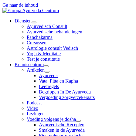
Ga naar de inhoud
Diensten
Ayurvedisch Consult
Ayurvedische behandelingen
Panchakarma
Cursussen
Astrologie consult Vedisch
Yoga & Meditatie
Test je constitutie
Kenniscentrum
Artikelen
Ayurveda
Vata, Pitta en Kapha
Leefregels
Begrippen In De Ayurveda
Vergoeding zorgverzekeraars
Podcast
Video
Lezingen
Voeding volgens je dosha
Ayurvedische Recepten
Smaken in de Ayurveda
Eten volgens uw dosha