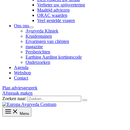
Verbeter uw spijsvertering
Maaltijd adviezen
ORAC waarden
Veel gestelde vragen
Ons ons
Ayurveda Kliniek
Kruidentuinen
Ervaringen van cliënten
magazine
Persberichten
Earthing Aarding kortingscode
Onderzoeken
Agenda
Webshop
Contact
Plan adviesgesprek
Afspraak maken
Zoeken naar:
Menu