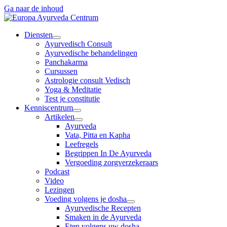
Ga naar de inhoud
Diensten
Ayurvedisch Consult
Ayurvedische behandelingen
Panchakarma
Cursussen
Astrologie consult Vedisch
Yoga & Meditatie
Test je constitutie
Kenniscentrum
Artikelen
Ayurveda
Vata, Pitta en Kapha
Leefregels
Begrippen In De Ayurveda
Vergoeding zorgverzekeraars
Podcast
Video
Lezingen
Voeding volgens je dosha
Ayurvedische Recepten
Smaken in de Ayurveda
Eten volgens uw dosha