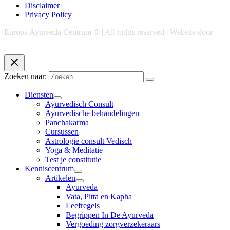
Disclaimer
Privacy Policy
Europa Ayurveda Centrum © | All rights reserved | Website door
Chase Marketing
Zoeken naar:
Diensten
Ayurvedisch Consult
Ayurvedische behandelingen
Panchakarma
Cursussen
Astrologie consult Vedisch
Yoga & Meditatie
Test je constitutie
Kenniscentrum
Artikelen
Ayurveda
Vata, Pitta en Kapha
Leefregels
Begrippen In De Ayurveda
Vergoeding zorgverzekeraars