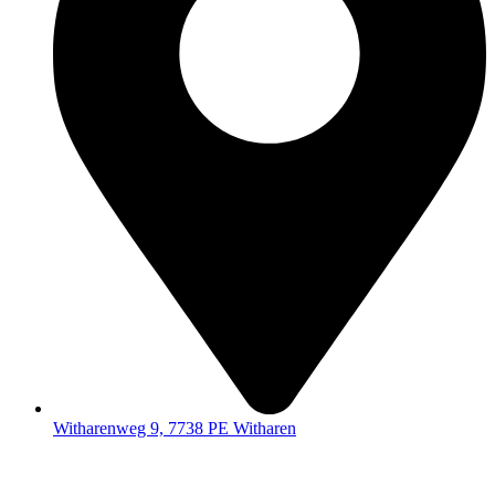
Witharenweg 9, 7738 PE Witharen