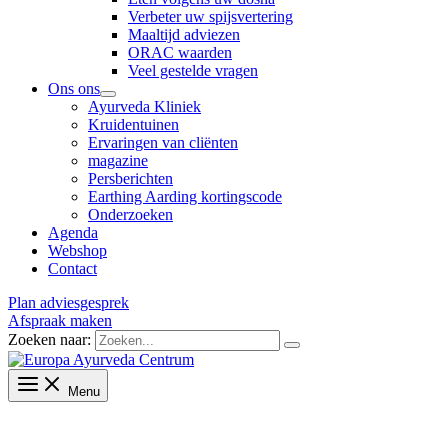
Verbeter uw spijsvertering
Maaltijd adviezen
ORAC waarden
Veel gestelde vragen
Ons ons
Ayurveda Kliniek
Kruidentuinen
Ervaringen van cliënten
magazine
Persberichten
Earthing Aarding kortingscode
Onderzoeken
Agenda
Webshop
Contact
Plan adviesgesprek
Afspraak maken
Zoeken naar:
Menu