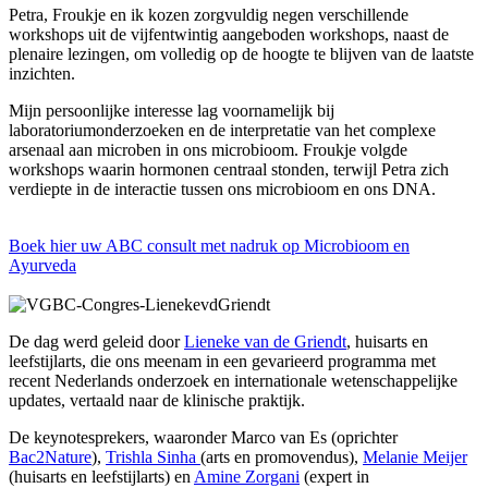
Petra, Froukje en ik kozen zorgvuldig negen verschillende
workshops uit de vijfentwintig aangeboden workshops, naast de
plenaire lezingen, om volledig op de hoogte te blijven van de laatste
inzichten.
Mijn persoonlijke interesse lag voornamelijk bij
laboratoriumonderzoeken en de interpretatie van het complexe
arsenaal aan microben in ons microbioom. Froukje volgde
workshops waarin hormonen centraal stonden, terwijl Petra zich
verdiepte in de interactie tussen ons microbioom en ons DNA.
Boek hier uw ABC consult met nadruk op Microbioom en
Ayurveda
De dag werd geleid door
Lieneke van de Griendt
, huisarts en
leefstijlarts, die ons meenam in een gevarieerd programma met
recent Nederlands onderzoek en internationale wetenschappelijke
updates, vertaald naar de klinische praktijk.
De keynotesprekers, waaronder Marco van Es (oprichter
Bac2Nature
),
Trishla Sinha
(arts en promovendus),
Melanie Meijer
(huisarts en leefstijlarts) en
Amine Zorgani
(expert in