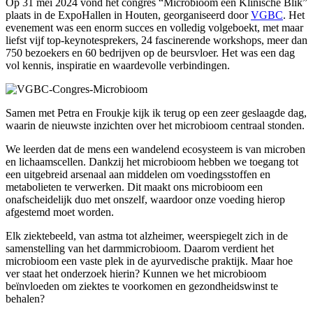
Op 31 mei 2024 vond het congres “Microbioom een Klinische Blik”
plaats in de ExpoHallen in Houten, georganiseerd door
VGBC
. Het
evenement was een enorm succes en volledig volgeboekt, met maar
liefst vijf top-keynotesprekers, 24 fascinerende workshops, meer dan
750 bezoekers en 60 bedrijven op de beursvloer. Het was een dag
vol kennis, inspiratie en waardevolle verbindingen.
Samen met Petra en Froukje kijk ik terug op een zeer geslaagde dag,
waarin de nieuwste inzichten over het microbioom centraal stonden.
We leerden dat de mens een wandelend ecosysteem is van microben
en lichaamscellen. Dankzij het microbioom hebben we toegang tot
een uitgebreid arsenaal aan middelen om voedingsstoffen en
metabolieten te verwerken. Dit maakt ons microbioom een
onafscheidelijk duo met onszelf, waardoor onze voeding hierop
afgestemd moet worden.
Elk ziektebeeld, van astma tot alzheimer, weerspiegelt zich in de
samenstelling van het darmmicrobioom. Daarom verdient het
microbioom een vaste plek in de ayurvedische praktijk. Maar hoe
ver staat het onderzoek hierin? Kunnen we het microbioom
beïnvloeden om ziektes te voorkomen en gezondheidswinst te
behalen?