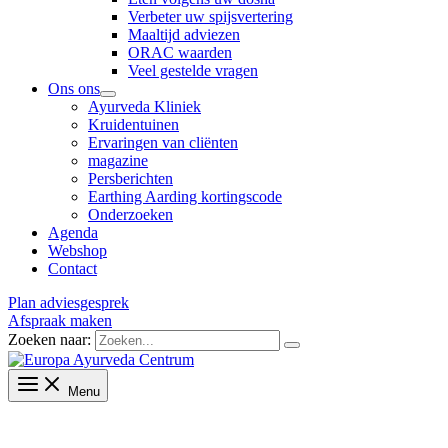
Verbeter uw spijsvertering
Maaltijd adviezen
ORAC waarden
Veel gestelde vragen
Ons ons
Ayurveda Kliniek
Kruidentuinen
Ervaringen van cliënten
magazine
Persberichten
Earthing Aarding kortingscode
Onderzoeken
Agenda
Webshop
Contact
Plan adviesgesprek
Afspraak maken
Zoeken naar:
Menu