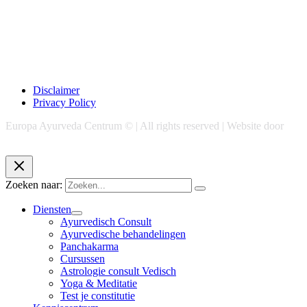
Disclaimer
Privacy Policy
Europa Ayurveda Centrum © | All rights reserved | Website door
Chase Marketing
Zoeken naar:
Diensten
Ayurvedisch Consult
Ayurvedische behandelingen
Panchakarma
Cursussen
Astrologie consult Vedisch
Yoga & Meditatie
Test je constitutie