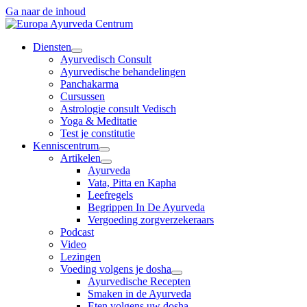
Ga naar de inhoud
Diensten
Ayurvedisch Consult
Ayurvedische behandelingen
Panchakarma
Cursussen
Astrologie consult Vedisch
Yoga & Meditatie
Test je constitutie
Kenniscentrum
Artikelen
Ayurveda
Vata, Pitta en Kapha
Leefregels
Begrippen In De Ayurveda
Vergoeding zorgverzekeraars
Podcast
Video
Lezingen
Voeding volgens je dosha
Ayurvedische Recepten
Smaken in de Ayurveda
Eten volgens uw dosha