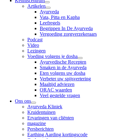
Kenniscentrum
Artikelen
Ayurveda
Vata, Pitta en Kapha
Leefregels
Begrippen In De Ayurveda
Vergoeding zorgverzekeraars
Podcast
Video
Lezingen
Voeding volgens je dosha
Ayurvedische Recepten
Smaken in de Ayurveda
Eten volgens uw dosha
Verbeter uw spijsvertering
Maaltijd adviezen
ORAC waarden
Veel gestelde vragen
Ons ons
Ayurveda Kliniek
Kruidentuinen
Ervaringen van cliënten
magazine
Persberichten
Earthing Aarding kortingscode