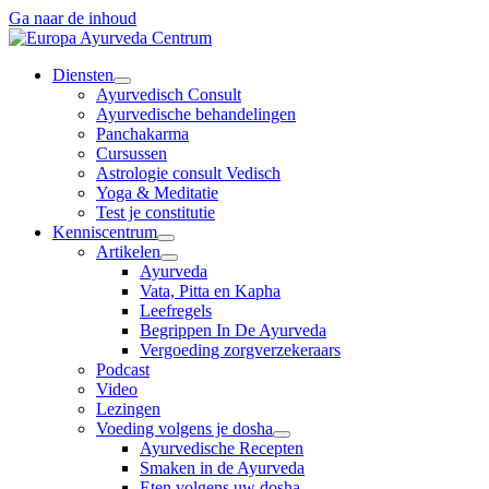
Ga naar de inhoud
Diensten
Ayurvedisch Consult
Ayurvedische behandelingen
Panchakarma
Cursussen
Astrologie consult Vedisch
Yoga & Meditatie
Test je constitutie
Kenniscentrum
Artikelen
Ayurveda
Vata, Pitta en Kapha
Leefregels
Begrippen In De Ayurveda
Vergoeding zorgverzekeraars
Podcast
Video
Lezingen
Voeding volgens je dosha
Ayurvedische Recepten
Smaken in de Ayurveda
Eten volgens uw dosha