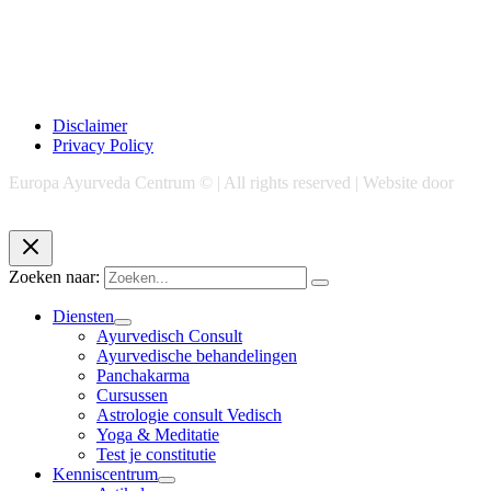
Disclaimer
Privacy Policy
Europa Ayurveda Centrum © | All rights reserved | Website door
Chase Marketing
Zoeken naar:
Diensten
Ayurvedisch Consult
Ayurvedische behandelingen
Panchakarma
Cursussen
Astrologie consult Vedisch
Yoga & Meditatie
Test je constitutie
Kenniscentrum