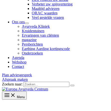
Verbeter uw spijsvertering
Maaltijd adviezen
ORAC waarden
Veel gestelde vragen
Ons ons
Ayurveda Kliniek
Kruidentuinen
Ervaringen van cliënten
magazine
Persberichten
Earthing Aarding kortingscode
Onderzoeken
Agenda
Webshop
Contact
Plan adviesgesprek
Afspraak maken
Zoeken naar:
Menu