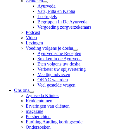
Artikelen
Ayurveda
Vata, Pitta en Kapha
Leefregels
Begrippen In De Ayurveda
Vergoeding zorgverzekeraars
Podcast
Video
Lezingen
Voeding volgens je dosha
Ayurvedische Recepten
Smaken in de Ayurveda
Eten volgens uw dosha
Verbeter uw spijsvertering
Maaltijd adviezen
ORAC waarden
Veel gestelde vragen
Ons ons
Ayurveda Kliniek
Kruidentuinen
Ervaringen van cliënten
magazine
Persberichten
Earthing Aarding kortingscode
Onderzoeken