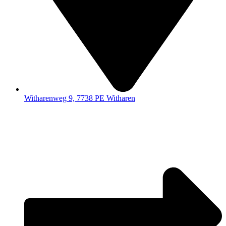
Witharenweg 9, 7738 PE Witharen