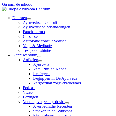
Ga naar de inhoud
Diensten
Ayurvedisch Consult
Ayurvedische behandelingen
Panchakarma
Cursussen
Astrologie consult Vedisch
Yoga & Meditatie
Test je constitutie
Kenniscentrum
Artikelen
Ayurveda
Vata, Pitta en Kapha
Leefregels
Begrippen In De Ayurveda
Vergoeding zorgverzekeraars
Podcast
Video
Lezingen
Voeding volgens je dosha
Ayurvedische Recepten
Smaken in de Ayurveda
Eten volgens uw dosha