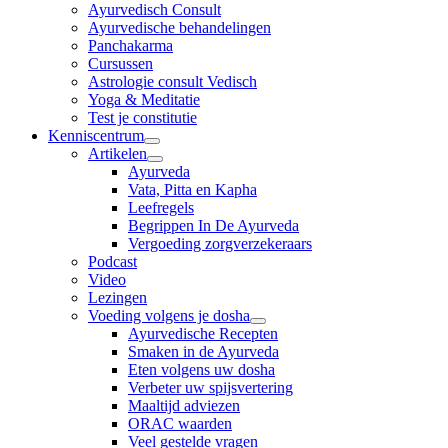
Ayurvedisch Consult
Ayurvedische behandelingen
Panchakarma
Cursussen
Astrologie consult Vedisch
Yoga & Meditatie
Test je constitutie
Kenniscentrum
Artikelen
Ayurveda
Vata, Pitta en Kapha
Leefregels
Begrippen In De Ayurveda
Vergoeding zorgverzekeraars
Podcast
Video
Lezingen
Voeding volgens je dosha
Ayurvedische Recepten
Smaken in de Ayurveda
Eten volgens uw dosha
Verbeter uw spijsvertering
Maaltijd adviezen
ORAC waarden
Veel gestelde vragen