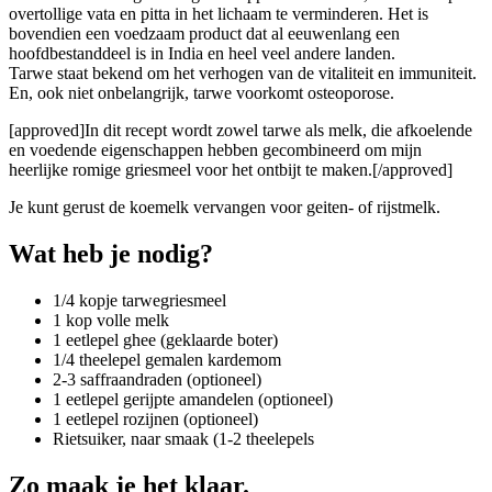
overtollige vata en pitta in het lichaam te verminderen. Het is
bovendien een voedzaam product dat al eeuwenlang een
hoofdbestanddeel is in India en heel veel andere landen.
Tarwe staat bekend om het verhogen van de vitaliteit en immuniteit.
En, ook niet onbelangrijk, tarwe voorkomt osteoporose.
[approved]In dit recept wordt zowel tarwe als melk, die afkoelende
en voedende eigenschappen hebben gecombineerd om mijn
heerlijke romige griesmeel voor het ontbijt te maken.[/approved]
Je kunt gerust de koemelk vervangen voor geiten- of rijstmelk.
Wat heb je nodig?
1/4 kopje tarwegriesmeel
1 kop volle melk
1 eetlepel ghee (geklaarde boter)
1/4 theelepel gemalen kardemom
2-3 saffraandraden (optioneel)
1 eetlepel gerijpte amandelen (optioneel)
1 eetlepel rozijnen (optioneel)
Rietsuiker, naar smaak (1-2 theelepels
Zo maak je het klaar.