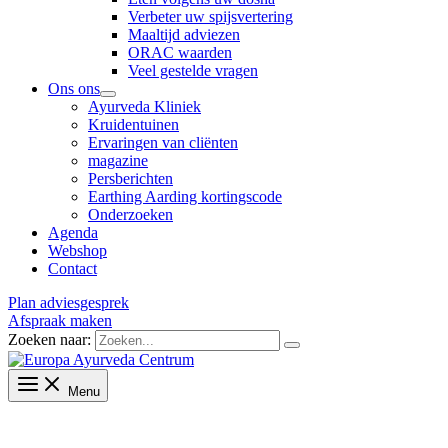
Verbeter uw spijsvertering
Maaltijd adviezen
ORAC waarden
Veel gestelde vragen
Ons ons
Ayurveda Kliniek
Kruidentuinen
Ervaringen van cliënten
magazine
Persberichten
Earthing Aarding kortingscode
Onderzoeken
Agenda
Webshop
Contact
Plan adviesgesprek
Afspraak maken
Zoeken naar:
Menu