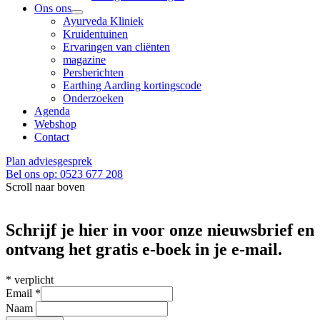
Ons ons
Ayurveda Kliniek
Kruidentuinen
Ervaringen van cliënten
magazine
Persberichten
Earthing Aarding kortingscode
Onderzoeken
Agenda
Webshop
Contact
Plan adviesgesprek
Bel ons op: 0523 677 208
Scroll naar boven
Schrijf je hier in voor onze nieuwsbrief en
ontvang het gratis e-boek in je e-mail.
*
verplicht
Email
*
Naam