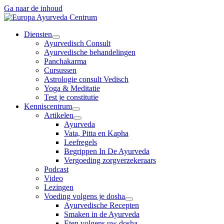
Ga naar de inhoud
Diensten
Ayurvedisch Consult
Ayurvedische behandelingen
Panchakarma
Cursussen
Astrologie consult Vedisch
Yoga & Meditatie
Test je constitutie
Kenniscentrum
Artikelen
Ayurveda
Vata, Pitta en Kapha
Leefregels
Begrippen In De Ayurveda
Vergoeding zorgverzekeraars
Podcast
Video
Lezingen
Voeding volgens je dosha
Ayurvedische Recepten
Smaken in de Ayurveda
Eten volgens uw dosha