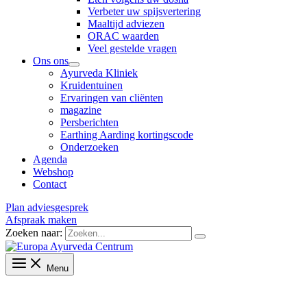
Verbeter uw spijsvertering
Maaltijd adviezen
ORAC waarden
Veel gestelde vragen
Ons ons
Ayurveda Kliniek
Kruidentuinen
Ervaringen van cliënten
magazine
Persberichten
Earthing Aarding kortingscode
Onderzoeken
Agenda
Webshop
Contact
Plan adviesgesprek
Afspraak maken
Zoeken naar:
Menu