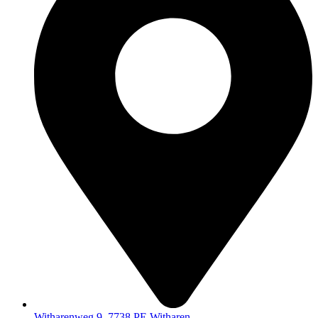
Witharenweg 9, 7738 PE Witharen