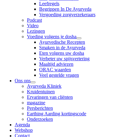
Leefregels
Begrippen In De Ayurveda
Vergoeding zorgverzekeraars
Podcast
Video
Lezingen
Voeding volgens je dosha
Ayurvedische Recepten
Smaken in de Ayurveda
Eten volgens uw dosha
Verbeter uw spijsvertering
Maaltijd adviezen
ORAC waarden
Veel gestelde vragen
Ons ons
Ayurveda Kliniek
Kruidentuinen
Ervaringen van cliënten
magazine
Persberichten
Earthing Aarding kortingscode
Onderzoeken
Agenda
Webshop
Contact