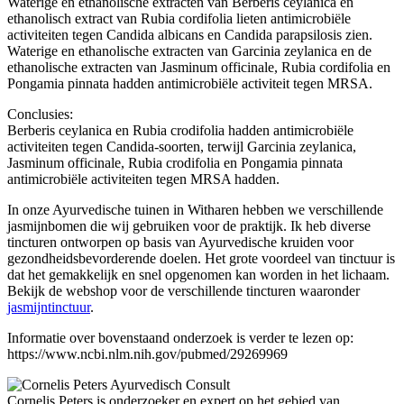
Waterige en ethanolische extracten van Berberis ceylanica en
ethanolisch extract van Rubia cordifolia lieten antimicrobiële
activiteiten tegen Candida albicans en Candida parapsilosis zien.
Waterige en ethanolische extracten van Garcinia zeylanica en de
ethanolische extracten van Jasminum officinale, Rubia cordifolia en
Pongamia pinnata hadden antimicrobiële activiteit tegen MRSA.
Conclusies:
Berberis ceylanica en Rubia crodifolia hadden antimicrobiële
activiteiten tegen Candida-soorten, terwijl Garcinia zeylanica,
Jasminum officinale, Rubia crodifolia en Pongamia pinnata
antimicrobiële activiteiten tegen MRSA hadden.
In onze Ayurvedische tuinen in Witharen hebben we verschillende
jasmijnbomen die wij gebruiken voor de praktijk. Ik heb diverse
tincturen ontworpen op basis van Ayurvedische kruiden voor
gezondheidsbevorderende doelen. Het grote voordeel van tinctuur is
dat het gemakkelijk en snel opgenomen kan worden in het lichaam.
Bekijk de webshop voor de verschillende tincturen waaronder
jasmijntinctuur
.
Informatie over bovenstaand onderzoek is verder te lezen op:
https://www.ncbi.nlm.nih.gov/pubmed/29269969
Cornelis Peters is onderzoeker en expert op het gebied van