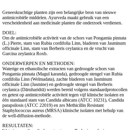
Geneeskrachtige planten zijn een belangrijke bron van nieuwe
antimicrobiële middelen. Ayurveda maakt gebruik van een
verscheidenheid aan medicinale planten die onderzoek verdienen.
DOEL:
Om de antimicrobiële activiteit van de schors van Pongamia pinnata
(L.) Pierre, stam van Rubia cordifolia Linn, bladeren van Jasminum
officinale Linn, stam van Berberis ceylanica en de vrucht van
Garcina zeylanica Roxb.
ONDERWERPEN EN METHODEN:
Waterige en ethanolische extracten van gedroogde schors van
Pongamia pinnata (Magul karanda), gedroogde stengel van Rubia
cordifolia Linn (Welmadata), zachte bladeren van Jasminum
officinale Linn (Jasmine) en gedroogde stengel van Berberis
ceylanica (Dāruharidrā) werden bereid volgens standaardprotocollen
en getest op antimicrobiële activiteit tegen vijf klinische isolaten en
één standaard stam van Candida albicans (ATCC 10231), Candida
parapsilosis (ATCC 22019) en zes Methicillin Resistant
Staphylococcus aureus (MRSA) klinische isolaten met behulp van
de well-diffusion-methode.
RESULTATEN: