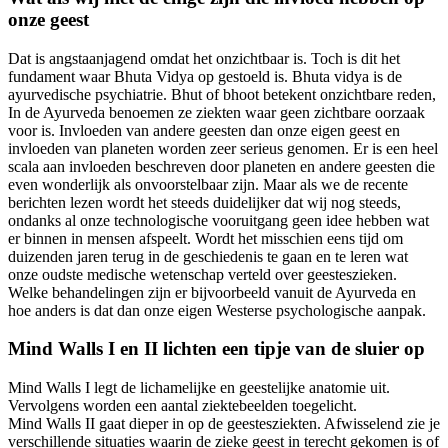
onze geest
Dat is angstaanjagend omdat het onzichtbaar is. Toch is dit het
fundament waar Bhuta Vidya op gestoeld is. Bhuta vidya is de
ayurvedische psychiatrie. Bhut of bhoot betekent onzichtbare reden,
In de Ayurveda benoemen ze ziekten waar geen zichtbare oorzaak
voor is. Invloeden van andere geesten dan onze eigen geest en
invloeden van planeten worden zeer serieus genomen. Er is een heel
scala aan invloeden beschreven door planeten en andere geesten die
even wonderlijk als onvoorstelbaar zijn. Maar als we de recente
berichten lezen wordt het steeds duidelijker dat wij nog steeds,
ondanks al onze technologische vooruitgang geen idee hebben wat
er binnen in mensen afspeelt. Wordt het misschien eens tijd om
duizenden jaren terug in de geschiedenis te gaan en te leren wat
onze oudste medische wetenschap verteld over geesteszieken.
Welke behandelingen zijn er bijvoorbeeld vanuit de Ayurveda en
hoe anders is dat dan onze eigen Westerse psychologische aanpak.
Mind Walls I en II lichten een tipje van de sluier op
Mind Walls I legt de lichamelijke en geestelijke anatomie uit.
Vervolgens worden een aantal ziektebeelden toegelicht.
Mind Walls II gaat dieper in op de geestesziekten. Afwisselend zie je
verschillende situaties waarin de zieke geest in terecht gekomen is of