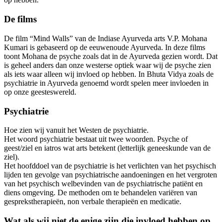
De films
De film “Mind Walls” van de Indiase Ayurveda arts V.P. Mohana
Kumari is gebaseerd op de eeuwenoude Ayurveda. In deze films
toont Mohana de psyche zoals dat in de Ayurveda gezien wordt. Dat
is geheel anders dan onze westerse optiek waar wij de psyche zien
als iets waar alleen wij invloed op hebben. In Bhuta Vidya zoals de
psychiatrie in Ayurveda genoemd wordt spelen meer invloeden in
op onze geesteswereld.
Psychiatrie
Hoe zien wij vanuit het Westen de psychiatrie.
Het woord psychiatrie bestaat uit twee woorden. Psyche of
geest/ziel en iatros wat arts betekent (letterlijk geneeskunde van de
ziel).
Het hoofddoel van de psychiatrie is het verlichten van het psychisch
lijden ten gevolge van psychiatrische aandoeningen en het vergroten
van het psychisch welbevinden van de psychiatrische patiënt en
diens omgeving. De methoden om te behandelen variëren van
gesprekstherapieën, non verbale therapieën en medicatie.
Wat als wij niet de enige zijn die invloed hebben op