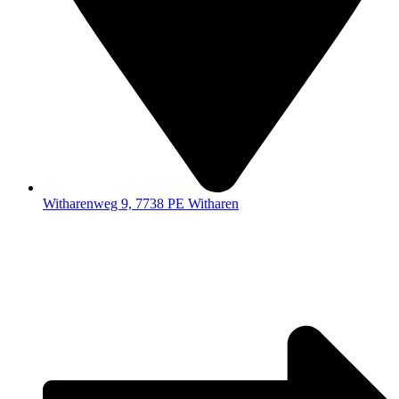
Witharenweg 9, 7738 PE Witharen