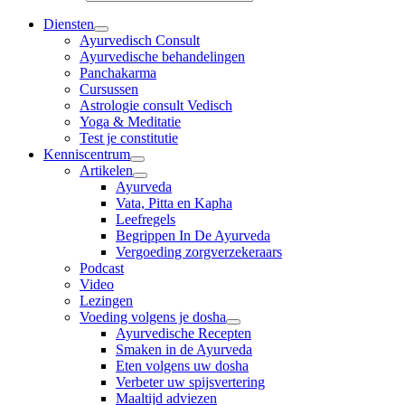
Diensten
Ayurvedisch Consult
Ayurvedische behandelingen
Panchakarma
Cursussen
Astrologie consult Vedisch
Yoga & Meditatie
Test je constitutie
Kenniscentrum
Artikelen
Ayurveda
Vata, Pitta en Kapha
Leefregels
Begrippen In De Ayurveda
Vergoeding zorgverzekeraars
Podcast
Video
Lezingen
Voeding volgens je dosha
Ayurvedische Recepten
Smaken in de Ayurveda
Eten volgens uw dosha
Verbeter uw spijsvertering
Maaltijd adviezen