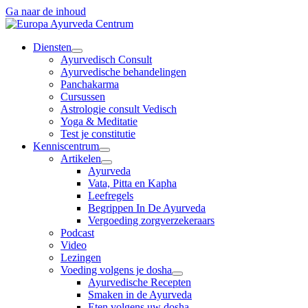
Ga naar de inhoud
Diensten
Ayurvedisch Consult
Ayurvedische behandelingen
Panchakarma
Cursussen
Astrologie consult Vedisch
Yoga & Meditatie
Test je constitutie
Kenniscentrum
Artikelen
Ayurveda
Vata, Pitta en Kapha
Leefregels
Begrippen In De Ayurveda
Vergoeding zorgverzekeraars
Podcast
Video
Lezingen
Voeding volgens je dosha
Ayurvedische Recepten
Smaken in de Ayurveda
Eten volgens uw dosha