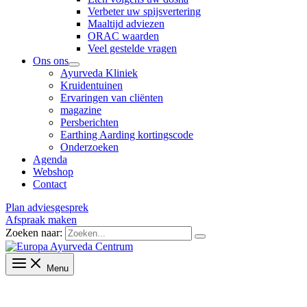
Verbeter uw spijsvertering
Maaltijd adviezen
ORAC waarden
Veel gestelde vragen
Ons ons
Ayurveda Kliniek
Kruidentuinen
Ervaringen van cliënten
magazine
Persberichten
Earthing Aarding kortingscode
Onderzoeken
Agenda
Webshop
Contact
Plan adviesgesprek
Afspraak maken
Zoeken naar:
Menu