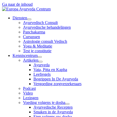
Ga naar de inhoud
Diensten
Ayurvedisch Consult
Ayurvedische behandelingen
Panchakarma
Cursussen
Astrologie consult Vedisch
Yoga & Meditatie
Test je constitutie
Kenniscentrum
Artikelen
Ayurveda
Vata, Pitta en Kapha
Leefregels
Begrippen In De Ayurveda
Vergoeding zorgverzekeraars
Podcast
Video
Lezingen
Voeding volgens je dosha
Ayurvedische Recepten
Smaken in de Ayurveda
Eten volgens uw dosha