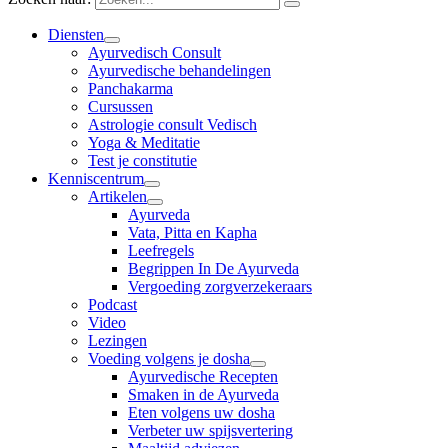
Diensten
Ayurvedisch Consult
Ayurvedische behandelingen
Panchakarma
Cursussen
Astrologie consult Vedisch
Yoga & Meditatie
Test je constitutie
Kenniscentrum
Artikelen
Ayurveda
Vata, Pitta en Kapha
Leefregels
Begrippen In De Ayurveda
Vergoeding zorgverzekeraars
Podcast
Video
Lezingen
Voeding volgens je dosha
Ayurvedische Recepten
Smaken in de Ayurveda
Eten volgens uw dosha
Verbeter uw spijsvertering