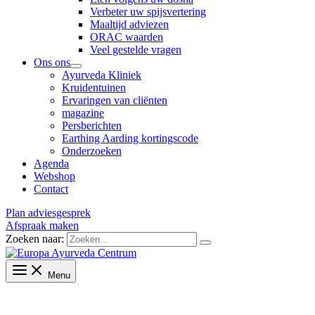
Verbeter uw spijsvertering
Maaltijd adviezen
ORAC waarden
Veel gestelde vragen
Ons ons
Ayurveda Kliniek
Kruidentuinen
Ervaringen van cliënten
magazine
Persberichten
Earthing Aarding kortingscode
Onderzoeken
Agenda
Webshop
Contact
Plan adviesgesprek
Afspraak maken
Zoeken naar:
Menu