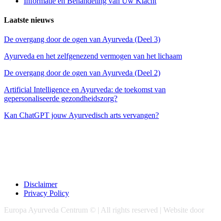
Informatie en Behandeling van Uw Klacht
Laatste nieuws
De overgang door de ogen van Ayurveda (Deel 3)
Ayurveda en het zelfgenezend vermogen van het lichaam
De overgang door de ogen van Ayurveda (Deel 2)
Artificial Intelligence en Ayurveda: de toekomst van
gepersonaliseerde gezondheidszorg?
Kan ChatGPT jouw Ayurvedisch arts vervangen?
Disclaimer
Privacy Policy
Europa Ayurveda Centrum © | All rights reserved | Website door
Chase Marketing