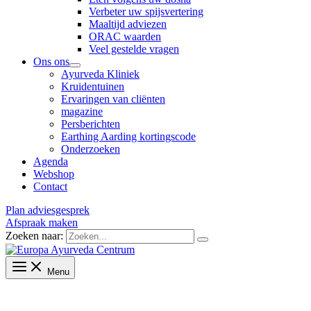
Verbeter uw spijsvertering
Maaltijd adviezen
ORAC waarden
Veel gestelde vragen
Ons ons
Ayurveda Kliniek
Kruidentuinen
Ervaringen van cliënten
magazine
Persberichten
Earthing Aarding kortingscode
Onderzoeken
Agenda
Webshop
Contact
Plan adviesgesprek
Afspraak maken
Zoeken naar:
Menu