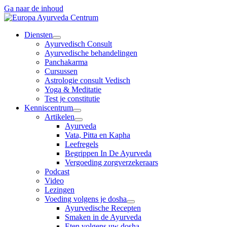
Ga naar de inhoud
Diensten
Ayurvedisch Consult
Ayurvedische behandelingen
Panchakarma
Cursussen
Astrologie consult Vedisch
Yoga & Meditatie
Test je constitutie
Kenniscentrum
Artikelen
Ayurveda
Vata, Pitta en Kapha
Leefregels
Begrippen In De Ayurveda
Vergoeding zorgverzekeraars
Podcast
Video
Lezingen
Voeding volgens je dosha
Ayurvedische Recepten
Smaken in de Ayurveda
Eten volgens uw dosha