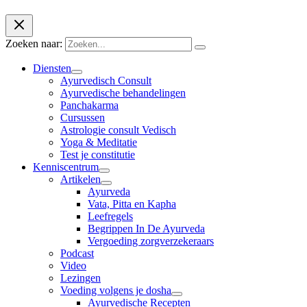
Zoeken naar:
Diensten
Ayurvedisch Consult
Ayurvedische behandelingen
Panchakarma
Cursussen
Astrologie consult Vedisch
Yoga & Meditatie
Test je constitutie
Kenniscentrum
Artikelen
Ayurveda
Vata, Pitta en Kapha
Leefregels
Begrippen In De Ayurveda
Vergoeding zorgverzekeraars
Podcast
Video
Lezingen
Voeding volgens je dosha
Ayurvedische Recepten