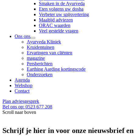
Smaken in de Ayurveda
Eten volgens uw dosha
Verbeter uw spijsvertering
Maaltijd adviezen
ORAC waarden
Veel gestelde vragen
Ons ons
Ayurveda Kliniek
Kruidentuinen
Ervaringen van cliënten
magazine
Persberichten
Earthing Aarding kortingscode
Onderzoeken
Agenda
Webshop
Contact
Plan adviesgesprek
Bel ons op: 0523 677 208
Scroll naar boven
Schrijf je hier in voor onze nieuwsbrief en