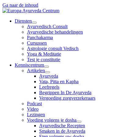
Ga naar de inhoud
Diensten
Ayurvedisch Consult
Ayurvedische behandelingen
Panchakarma
Cursussen
Astrologie consult Vedisch
Yoga & Meditatie
Test je constitutie
Kenniscentrum
Artikelen
Ayurveda
Vata, Pitta en Kapha
Leefregels
Begrippen In De Ayurveda
Vergoeding zorgverzekeraars
Podcast
Video
Lezingen
Voeding volgens je dosha
Ayurvedische Recepten
Smaken in de Ayurveda
Eten volgens uw dosha