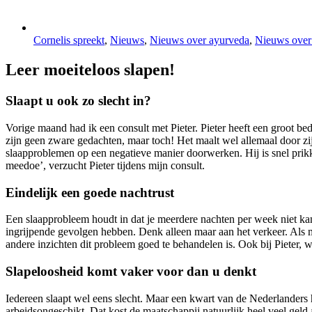
Cornelis spreekt
,
Nieuws
,
Nieuws over ayurveda
,
Nieuws over
Leer moeiteloos slapen!
Slaapt u ook zo slecht in?
Vorige maand had ik een consult met Pieter. Pieter heeft een groot bed
zijn geen zware gedachten, maar toch! Het maalt wel allemaal door zijn
slaapproblemen op een negatieve manier doorwerken. Hij is snel prikke
meedoe’, verzucht Pieter tijdens mijn consult.
Eindelijk een goede nachtrust
Een slaapprobleem houdt in dat je meerdere nachten per week niet kan 
ingrijpende gevolgen hebben. Denk alleen maar aan het verkeer. Als me
andere inzichten dit probleem goed te behandelen is. Ook bij Pieter, w
Slapeloosheid komt vaker voor dan u denkt
Iedereen slaapt wel eens slecht. Maar een kwart van de Nederlanders 
arbeidsongeschikt. Dat kost de maatschappij natuurlijk heel veel geld