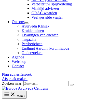
Verbeter uw spijsvertering
Maaltijd adviezen
ORAC waarden
Veel gestelde vragen
Ons ons
Ayurveda Kliniek
Kruidentuinen
Ervaringen van cliënten
magazine
Persberichten
Earthing Aarding kortingscode
Onderzoeken
Agenda
Webshop
Contact
Plan adviesgesprek
Afspraak maken
Zoeken naar:
Menu