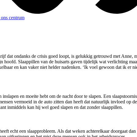
 ons centrum
rijf dat ondanks de crisis goed loopt, is gelukkig getrouwd met Anne, m
 hoofd. Slaappillen van de huisarts gaven tijdelijk wat verlichting maa
lbaar en kan vaker niet helder nadenken. ‘Ik voel gewoon dat ik er niet
inslapen en moeite hebt om de nacht door te slapen. Een slaapstoornis 
nsen vermoeid in de auto zitten dan heeft dat natuurlijk invloed op de
ant inmiddels kan hij wel goed slapen en dat zonder slaappillen.
heeft echt een slaapprobleem. Als dat weken achterelkaar doorgaat dan 
 aan uitkeringen en het mist deze mensen ook in het arbeidsproces.