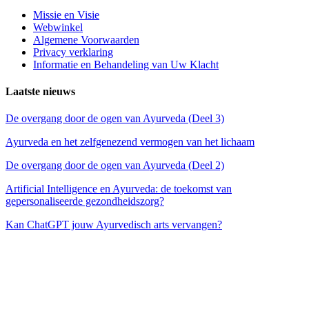
Missie en Visie
Webwinkel
Algemene Voorwaarden
Privacy verklaring
Informatie en Behandeling van Uw Klacht
Laatste nieuws
De overgang door de ogen van Ayurveda (Deel 3)
Ayurveda en het zelfgenezend vermogen van het lichaam
De overgang door de ogen van Ayurveda (Deel 2)
Artificial Intelligence en Ayurveda: de toekomst van
gepersonaliseerde gezondheidszorg?
Kan ChatGPT jouw Ayurvedisch arts vervangen?