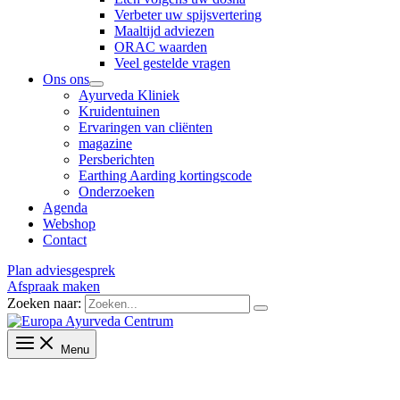
Verbeter uw spijsvertering
Maaltijd adviezen
ORAC waarden
Veel gestelde vragen
Ons ons
Ayurveda Kliniek
Kruidentuinen
Ervaringen van cliënten
magazine
Persberichten
Earthing Aarding kortingscode
Onderzoeken
Agenda
Webshop
Contact
Plan adviesgesprek
Afspraak maken
Zoeken naar:
Menu