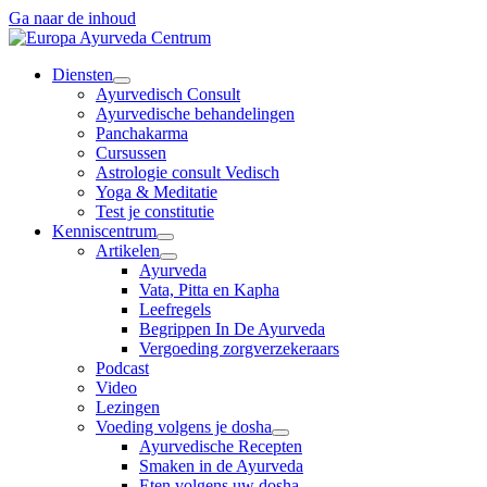
Ga naar de inhoud
Diensten
Ayurvedisch Consult
Ayurvedische behandelingen
Panchakarma
Cursussen
Astrologie consult Vedisch
Yoga & Meditatie
Test je constitutie
Kenniscentrum
Artikelen
Ayurveda
Vata, Pitta en Kapha
Leefregels
Begrippen In De Ayurveda
Vergoeding zorgverzekeraars
Podcast
Video
Lezingen
Voeding volgens je dosha
Ayurvedische Recepten
Smaken in de Ayurveda
Eten volgens uw dosha