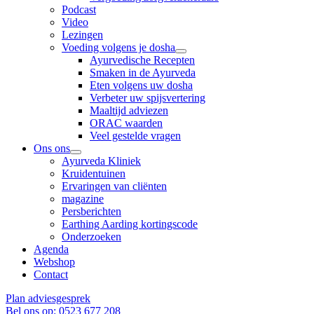
Podcast
Video
Lezingen
Voeding volgens je dosha
Ayurvedische Recepten
Smaken in de Ayurveda
Eten volgens uw dosha
Verbeter uw spijsvertering
Maaltijd adviezen
ORAC waarden
Veel gestelde vragen
Ons ons
Ayurveda Kliniek
Kruidentuinen
Ervaringen van cliënten
magazine
Persberichten
Earthing Aarding kortingscode
Onderzoeken
Agenda
Webshop
Contact
Plan adviesgesprek
Bel ons op: 0523 677 208