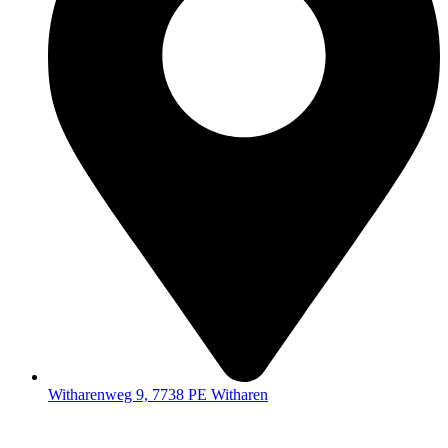
Witharenweg 9, 7738 PE Witharen