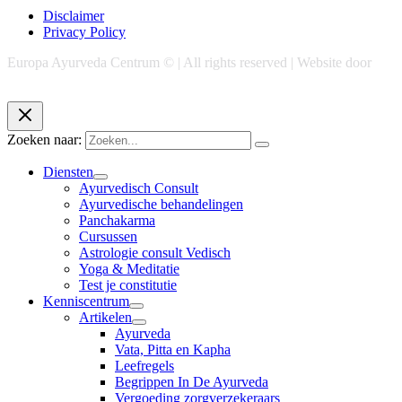
Disclaimer
Privacy Policy
Europa Ayurveda Centrum © | All rights reserved | Website door
Chase Marketing
Zoeken naar:
Diensten
Ayurvedisch Consult
Ayurvedische behandelingen
Panchakarma
Cursussen
Astrologie consult Vedisch
Yoga & Meditatie
Test je constitutie
Kenniscentrum
Artikelen
Ayurveda
Vata, Pitta en Kapha
Leefregels
Begrippen In De Ayurveda
Vergoeding zorgverzekeraars