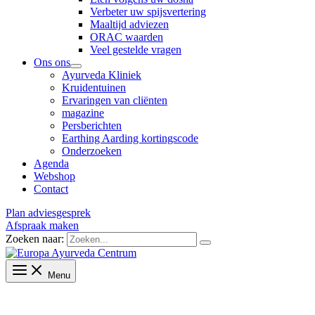
Verbeter uw spijsvertering
Maaltijd adviezen
ORAC waarden
Veel gestelde vragen
Ons ons
Ayurveda Kliniek
Kruidentuinen
Ervaringen van cliënten
magazine
Persberichten
Earthing Aarding kortingscode
Onderzoeken
Agenda
Webshop
Contact
Plan adviesgesprek
Afspraak maken
Zoeken naar:
Menu