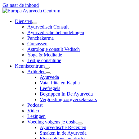
Ga naar de inhoud
Diensten
Ayurvedisch Consult
Ayurvedische behandelingen
Panchakarma
Cursussen
Astrologie consult Vedisch
Yoga & Meditatie
Test je constitutie
Kenniscentrum
Artikelen
Ayurveda
Vata, Pitta en Kapha
Leefregels
Begrippen In De Ayurveda
Vergoeding zorgverzekeraars
Podcast
Video
Lezingen
Voeding volgens je dosha
Ayurvedische Recepten
Smaken in de Ayurveda
Eten volgens uw dosha