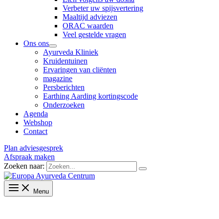
Verbeter uw spijsvertering
Maaltijd adviezen
ORAC waarden
Veel gestelde vragen
Ons ons
Ayurveda Kliniek
Kruidentuinen
Ervaringen van cliënten
magazine
Persberichten
Earthing Aarding kortingscode
Onderzoeken
Agenda
Webshop
Contact
Plan adviesgesprek
Afspraak maken
Zoeken naar:
Menu