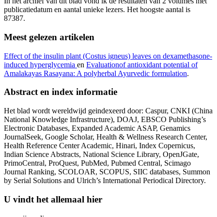
In het archief van dit blad vond ik de resultaten van 2 volumes met
publicatiedatum en aantal unieke lezers. Het hoogste aantal is
87387.
Meest gelezen artikelen
Effect of the insulin plant (Costus igneus) leaves on dexamethasone-
induced hyperglycemia
en
Evaluationof antioxidant potential of
Amalakayas Rasayana: A polyherbal Ayurvedic formulation
.
Abstract en index informatie
Het blad wordt wereldwijd geindexeerd door: Caspur, CNKI (China
National Knowledge Infrastructure), DOAJ, EBSCO Publishing’s
Electronic Databases, Expanded Academic ASAP, Genamics
JournalSeek, Google Scholar, Health & Wellness Research Center,
Health Reference Center Academic, Hinari, Index Copernicus,
Indian Science Abstracts, National Science Library, OpenJGate,
PrimoCentral, ProQuest, PubMed, Pubmed Central, Scimago
Journal Ranking, SCOLOAR, SCOPUS, SIIC databases, Summon
by Serial Solutions and Ulrich’s International Periodical Directory.
U vindt het allemaal hier