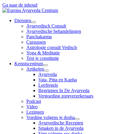
Ga naar de inhoud
Diensten
Ayurvedisch Consult
Ayurvedische behandelingen
Panchakarma
Cursussen
Astrologie consult Vedisch
Yoga & Meditatie
Test je constitutie
Kenniscentrum
Artikelen
Ayurveda
Vata, Pitta en Kapha
Leefregels
Begrippen In De Ayurveda
Vergoeding zorgverzekeraars
Podcast
Video
Lezingen
Voeding volgens je dosha
Ayurvedische Recepten
Smaken in de Ayurveda
Eten volgens uw dosha