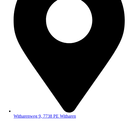
Witharenweg 9, 7738 PE Witharen