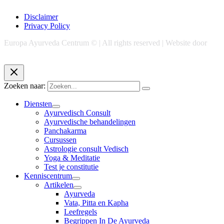
Disclaimer
Privacy Policy
Europa Ayurveda Centrum © | All rights reserved | Website door
Chase Marketing
Zoeken naar:
Diensten
Ayurvedisch Consult
Ayurvedische behandelingen
Panchakarma
Cursussen
Astrologie consult Vedisch
Yoga & Meditatie
Test je constitutie
Kenniscentrum
Artikelen
Ayurveda
Vata, Pitta en Kapha
Leefregels
Begrippen In De Ayurveda