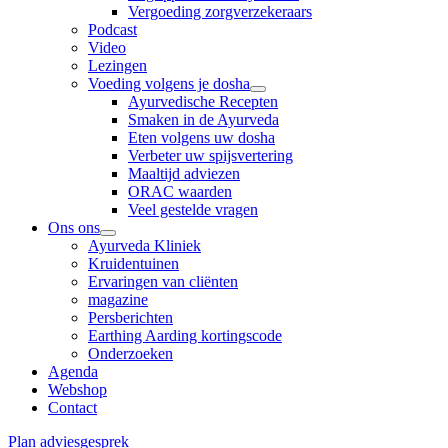
Vergoeding zorgverzekeraars
Podcast
Video
Lezingen
Voeding volgens je dosha
Ayurvedische Recepten
Smaken in de Ayurveda
Eten volgens uw dosha
Verbeter uw spijsvertering
Maaltijd adviezen
ORAC waarden
Veel gestelde vragen
Ons ons
Ayurveda Kliniek
Kruidentuinen
Ervaringen van cliënten
magazine
Persberichten
Earthing Aarding kortingscode
Onderzoeken
Agenda
Webshop
Contact
Plan adviesgesprek