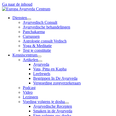
Ga naar de inhoud
Diensten
Ayurvedisch Consult
Ayurvedische behandelingen
Panchakarma
Cursussen
Astrologie consult Vedisch
Yoga & Meditatie
Test je constitutie
Kenniscentrum
Artikelen
Ayurveda
Vata, Pitta en Kapha
Leefregels
Begrippen In De Ayurveda
Vergoeding zorgverzekeraars
Podcast
Video
Lezingen
Voeding volgens je dosha
Ayurvedische Recepten
Smaken in de Ayurveda
Eten volgens uw dosha