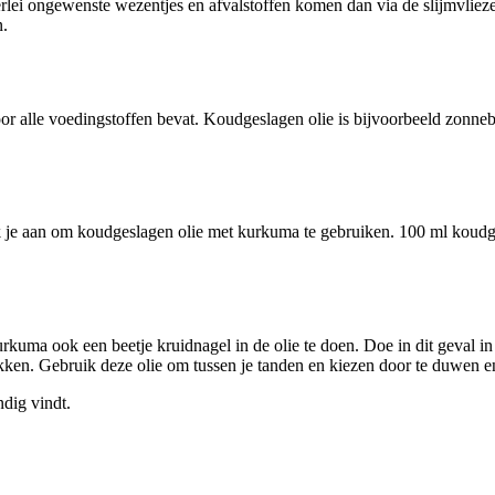
erlei ongewenste wezentjes en afvalstoffen komen dan via de slijmvlieze
n.
oor alle voedingstoffen bevat. Koudgeslagen olie is bijvoorbeeld zonnebl
ik je aan om koudgeslagen olie met kurkuma te gebruiken. 100 ml koudg
rkuma ook een beetje kruidnagel in de olie te doen. Doe in dit geval in
kken. Gebruik deze olie om tussen je tanden en kiezen door te duwen en
ndig vindt.