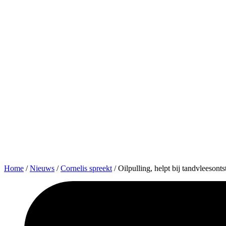
Home
/
Nieuws
/
Cornelis spreekt
/
Oilpulling, helpt bij tandvleesont