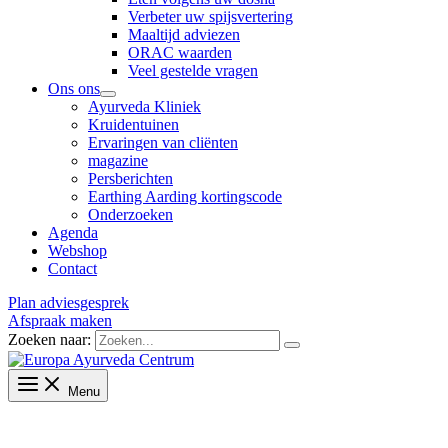
Verbeter uw spijsvertering
Maaltijd adviezen
ORAC waarden
Veel gestelde vragen
Ons ons
Ayurveda Kliniek
Kruidentuinen
Ervaringen van cliënten
magazine
Persberichten
Earthing Aarding kortingscode
Onderzoeken
Agenda
Webshop
Contact
Plan adviesgesprek
Afspraak maken
Zoeken naar:
Menu