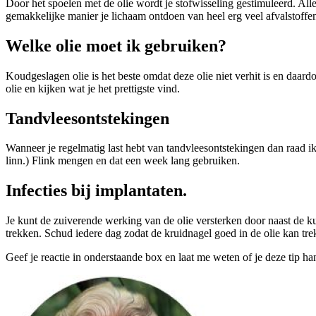
Door het spoelen met de olie wordt je stofwisseling gestimuleerd. All
gemakkelijke manier je lichaam ontdoen van heel erg veel afvalstoffe
Welke olie moet ik gebruiken?
Koudgeslagen olie is het beste omdat deze olie niet verhit is en daard
olie en kijken wat je het prettigste vind.
Tandvleesontstekingen
Wanneer je regelmatig last hebt van tandvleesontstekingen dan raad 
linn.) Flink mengen en dat een week lang gebruiken.
Infecties bij implantaten.
Je kunt de zuiverende werking van de olie versterken door naast de ku
trekken. Schud iedere dag zodat de kruidnagel goed in de olie kan tre
Geef je reactie in onderstaande box en laat me weten of je deze tip ha