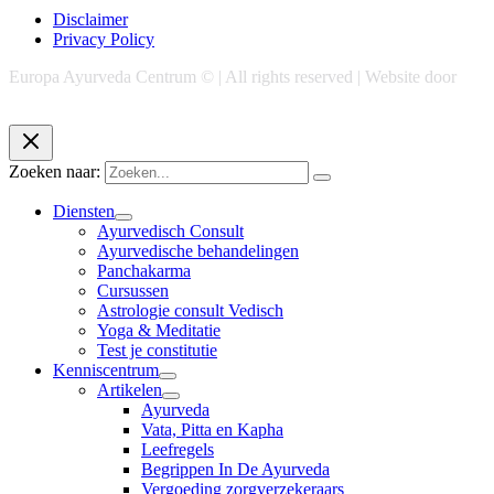
Disclaimer
Privacy Policy
Europa Ayurveda Centrum © | All rights reserved | Website door
Chase Marketing
Zoeken naar:
Diensten
Ayurvedisch Consult
Ayurvedische behandelingen
Panchakarma
Cursussen
Astrologie consult Vedisch
Yoga & Meditatie
Test je constitutie
Kenniscentrum
Artikelen
Ayurveda
Vata, Pitta en Kapha
Leefregels
Begrippen In De Ayurveda
Vergoeding zorgverzekeraars