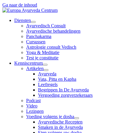
Ga naar de inhoud
Diensten
Ayurvedisch Consult
Ayurvedische behandelingen
Panchakarma
Cursussen
Astrologie consult Vedisch
Yoga & Meditatie
Test je constitutie
Kenniscentrum
Artikelen
Ayurveda
Vata, Pitta en Kapha
Leefregels
Begrippen In De Ayurveda
Vergoeding zorgverzekeraars
Podcast
Video
Lezingen
Voeding volgens je dosha
Ayurvedische Recepten
Smaken in de Ayurveda
Eten volgens uw dosha