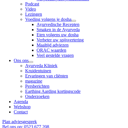
Podcast
Video
Lezingen
Voeding volgens je dosha
Ayurvedische Recepten
Smaken in de Ayurveda
Eten volgens uw dosha
Verbeter uw spijsvertering
Maaltijd adviezen
ORAC waarden
Veel gestelde vragen
Ons ons
Ayurveda Kliniek
Kruidentuinen
Ervaringen van cliënten
magazine
Persberichten
Earthing Aarding kortingscode
Onderzoeken
Agenda
Webshop
Contact
Plan adviesgesprek
Bel ons op: 0523 677 208