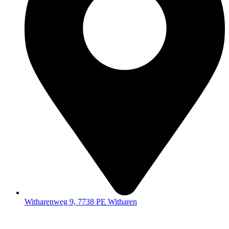
Witharenweg 9, 7738 PE Witharen