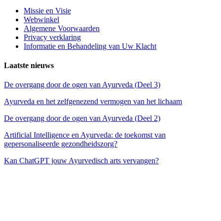
Missie en Visie
Webwinkel
Algemene Voorwaarden
Privacy verklaring
Informatie en Behandeling van Uw Klacht
Laatste nieuws
De overgang door de ogen van Ayurveda (Deel 3)
Ayurveda en het zelfgenezend vermogen van het lichaam
De overgang door de ogen van Ayurveda (Deel 2)
Artificial Intelligence en Ayurveda: de toekomst van
gepersonaliseerde gezondheidszorg?
Kan ChatGPT jouw Ayurvedisch arts vervangen?