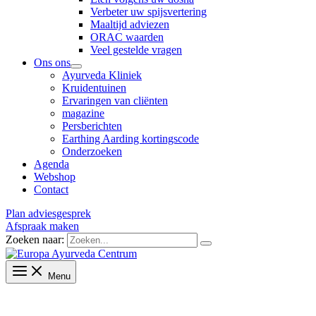
Verbeter uw spijsvertering
Maaltijd adviezen
ORAC waarden
Veel gestelde vragen
Ons ons
Ayurveda Kliniek
Kruidentuinen
Ervaringen van cliënten
magazine
Persberichten
Earthing Aarding kortingscode
Onderzoeken
Agenda
Webshop
Contact
Plan adviesgesprek
Afspraak maken
Zoeken naar:
Menu