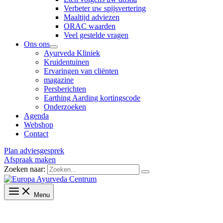
Verbeter uw spijsvertering
Maaltijd adviezen
ORAC waarden
Veel gestelde vragen
Ons ons
Ayurveda Kliniek
Kruidentuinen
Ervaringen van cliënten
magazine
Persberichten
Earthing Aarding kortingscode
Onderzoeken
Agenda
Webshop
Contact
Plan adviesgesprek
Afspraak maken
Zoeken naar:
Menu