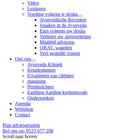
Video
Lezingen
Voeding volgens je dosha
Ayurvedische Recepten
Smaken in de Ayurveda
Eten volgens uw dosha
Verbeter uw spijsvertering
Maaltijd adviezen
ORAC waarden
Veel gestelde vragen
Ons ons
Ayurveda Kliniek
Kruidentuinen
Ervaringen van cliënten
magazine
Persberichten
Earthing Aarding kortingscode
Onderzoeken
Agenda
Webshop
Contact
Plan adviesgesprek
Bel ons op: 0523 677 208
Scroll naar boven