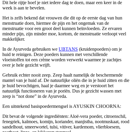
Dit hele rijtje hoef je niet iedere dag te doen, maar een keer in de
week is aan te bevelen.
Het is zelfs bekend dat vrouwen die dit op de eerste dag van hun
menstruatie doen, hiermee de pijn en het ongemak van de
menstruatie voor een groot deel kunnen beïnvloeden. Ze ervaren
minder pijn, zijn minder moe, kortom, de menstruatie verloopt veel
makkelijker.
In de Ayurveda gebruiken we
UBTANS
(kruidenpoeders) om je
huid te reinigen. Deze poeders kunnen met verschillende
vloeistoffen tot een crème worden verwerkt waarmee je zachtjes
over je hele gezicht wrijft.
Gebruik echter nooit zeep. Zeep haalt namelijk de beschermende
mantel van je huid af. De natuurlijke oliën die in je huid zitten en die
je huid bevochtigen, haal je daarmee weg en je verstoort het
natuurlijk functioneren van je poriën. Dus je gezicht wassen met
zeep is “not done” in de Ayurveda.
Een uitstekend basispoedermengsel is AYUSKIN CHOORNA:
Dit bevat de volgende ingrediënten: Aloë-vera poeder, citroenschil,
fenegriek, kalmoes, komijn, koriander, manjistha, nootmuskaat, rood
sandelhout, smeerwortel, tulsi, vitiver, kardemom, vlierbloesem,