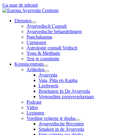
Ga naar de inhoud
Diensten
Ayurvedisch Consult
Ayurvedische behandelingen
Panchakarma
Cursussen
Astrologie consult Vedisch
Yoga & Meditatie
Test je constitutie
Kenniscentrum
Artikelen
Ayurveda
Vata, Pitta en Kapha
Leefregels
Begrippen In De Ayurveda
Vergoeding zorgverzekeraars
Podcast
Video
Lezingen
Voeding volgens je dosha
Ayurvedische Recepten
Smaken in de Ayurveda
Eten volgens uw dosha