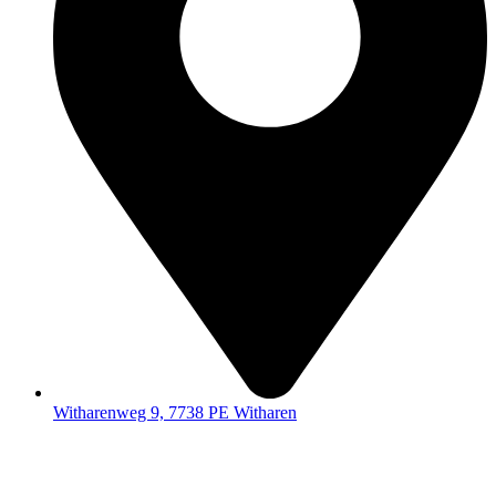
Witharenweg 9, 7738 PE Witharen