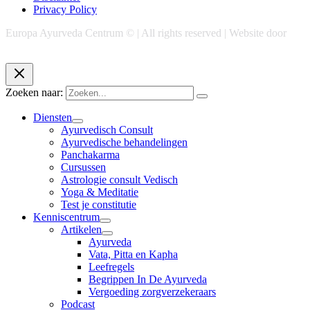
Privacy Policy
Europa Ayurveda Centrum © | All rights reserved | Website door
Chase Marketing
Zoeken naar:
Diensten
Ayurvedisch Consult
Ayurvedische behandelingen
Panchakarma
Cursussen
Astrologie consult Vedisch
Yoga & Meditatie
Test je constitutie
Kenniscentrum
Artikelen
Ayurveda
Vata, Pitta en Kapha
Leefregels
Begrippen In De Ayurveda
Vergoeding zorgverzekeraars
Podcast