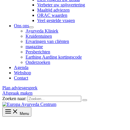
Verbeter uw spijsvertering
Maaltijd adviezen
ORAC waarden
Veel gestelde vragen
Ons ons
Ayurveda Kliniek
Kruidentuinen
Ervaringen van cliënten
magazine
Persberichten
Earthing Aarding kortingscode
Onderzoeken
Agenda
Webshop
Contact
Plan adviesgesprek
Afspraak maken
Zoeken naar:
Menu