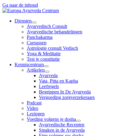
Ga naar de inhoud
Diensten
Ayurvedisch Consult
Ayurvedische behandelingen
Panchakarma
Cursussen
Astrologie consult Vedisch
Yoga & Meditatie
Test je constitutie
Kenniscentrum
Artikelen
Ayurveda
Vata, Pitta en Kapha
Leefregels
Begrippen In De Ayurveda
Vergoeding zorgverzekeraars
Podcast
Video
Lezingen
Voeding volgens je dosha
Ayurvedische Recepten
Smaken in de Ayurveda
Eten volgens uw dosha