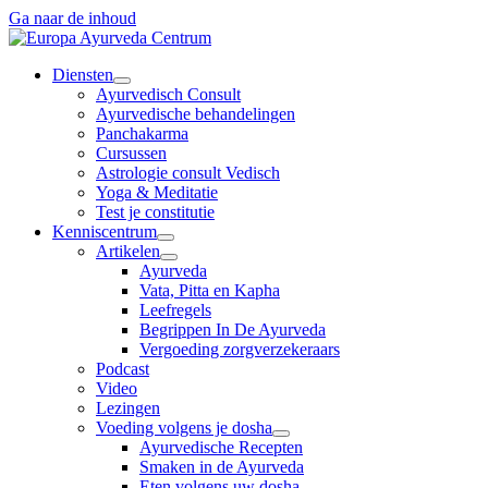
Ga naar de inhoud
Diensten
Ayurvedisch Consult
Ayurvedische behandelingen
Panchakarma
Cursussen
Astrologie consult Vedisch
Yoga & Meditatie
Test je constitutie
Kenniscentrum
Artikelen
Ayurveda
Vata, Pitta en Kapha
Leefregels
Begrippen In De Ayurveda
Vergoeding zorgverzekeraars
Podcast
Video
Lezingen
Voeding volgens je dosha
Ayurvedische Recepten
Smaken in de Ayurveda
Eten volgens uw dosha