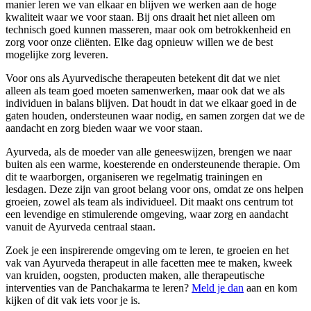
manier leren we van elkaar en blijven we werken aan de hoge
kwaliteit waar we voor staan. Bij ons draait het niet alleen om
technisch goed kunnen masseren, maar ook om betrokkenheid en
zorg voor onze cliënten. Elke dag opnieuw willen we de best
mogelijke zorg leveren.
Voor ons als Ayurvedische therapeuten betekent dit dat we niet
alleen als team goed moeten samenwerken, maar ook dat we als
individuen in balans blijven. Dat houdt in dat we elkaar goed in de
gaten houden, ondersteunen waar nodig, en samen zorgen dat we de
aandacht en zorg bieden waar we voor staan.
Ayurveda, als de moeder van alle geneeswijzen, brengen we naar
buiten als een warme, koesterende en ondersteunende therapie. Om
dit te waarborgen, organiseren we regelmatig trainingen en
lesdagen. Deze zijn van groot belang voor ons, omdat ze ons helpen
groeien, zowel als team als individueel. Dit maakt ons centrum tot
een levendige en stimulerende omgeving, waar zorg en aandacht
vanuit de Ayurveda centraal staan.
Zoek je een inspirerende omgeving om te leren, te groeien en het
vak van Ayurveda therapeut in alle facetten mee te maken, kweek
van kruiden, oogsten, producten maken, alle therapeutische
interventies van de Panchakarma te leren?
Meld je dan
aan en kom
kijken of dit vak iets voor je is.