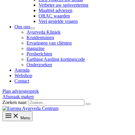
Verbeter uw spijsvertering
Maaltijd adviezen
ORAC waarden
Veel gestelde vragen
Ons ons
Ayurveda Kliniek
Kruidentuinen
Ervaringen van cliënten
magazine
Persberichten
Earthing Aarding kortingscode
Onderzoeken
Agenda
Webshop
Contact
Plan adviesgesprek
Afspraak maken
Zoeken naar:
Menu