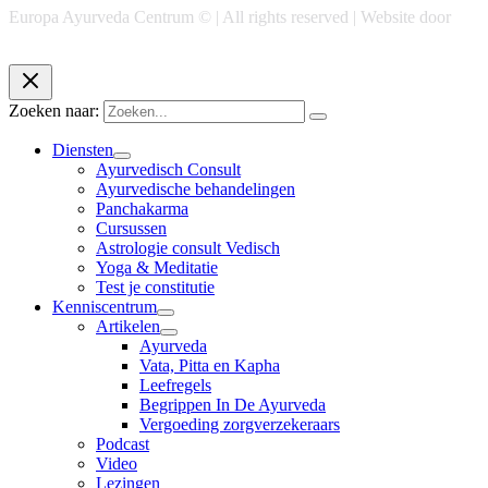
Europa Ayurveda Centrum © | All rights reserved | Website door
Chase Marketing
Zoeken naar:
Diensten
Ayurvedisch Consult
Ayurvedische behandelingen
Panchakarma
Cursussen
Astrologie consult Vedisch
Yoga & Meditatie
Test je constitutie
Kenniscentrum
Artikelen
Ayurveda
Vata, Pitta en Kapha
Leefregels
Begrippen In De Ayurveda
Vergoeding zorgverzekeraars
Podcast
Video
Lezingen