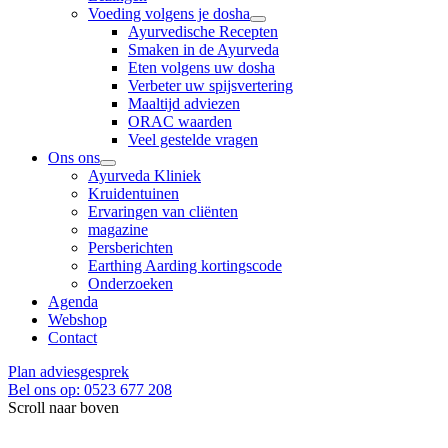
Voeding volgens je dosha
Ayurvedische Recepten
Smaken in de Ayurveda
Eten volgens uw dosha
Verbeter uw spijsvertering
Maaltijd adviezen
ORAC waarden
Veel gestelde vragen
Ons ons
Ayurveda Kliniek
Kruidentuinen
Ervaringen van cliënten
magazine
Persberichten
Earthing Aarding kortingscode
Onderzoeken
Agenda
Webshop
Contact
Plan adviesgesprek
Bel ons op: 0523 677 208
Scroll naar boven