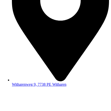
Witharenweg 9, 7738 PE Witharen