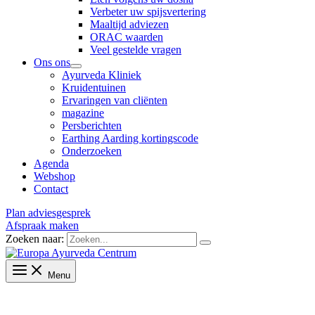
Verbeter uw spijsvertering
Maaltijd adviezen
ORAC waarden
Veel gestelde vragen
Ons ons
Ayurveda Kliniek
Kruidentuinen
Ervaringen van cliënten
magazine
Persberichten
Earthing Aarding kortingscode
Onderzoeken
Agenda
Webshop
Contact
Plan adviesgesprek
Afspraak maken
Zoeken naar:
Menu