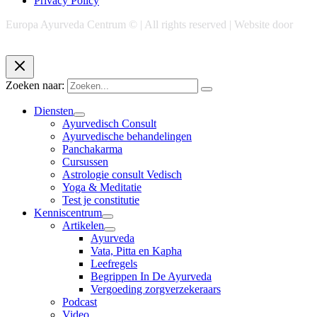
Privacy Policy
Europa Ayurveda Centrum © | All rights reserved | Website door
Chase Marketing
Zoeken naar:
Diensten
Ayurvedisch Consult
Ayurvedische behandelingen
Panchakarma
Cursussen
Astrologie consult Vedisch
Yoga & Meditatie
Test je constitutie
Kenniscentrum
Artikelen
Ayurveda
Vata, Pitta en Kapha
Leefregels
Begrippen In De Ayurveda
Vergoeding zorgverzekeraars
Podcast
Video