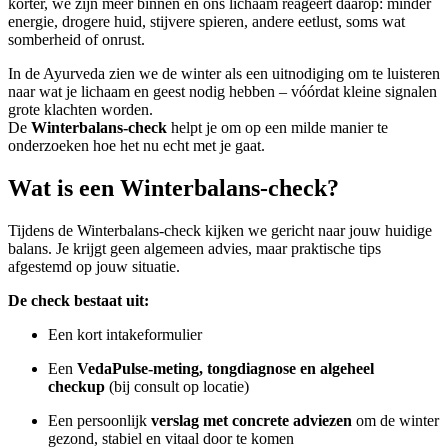
korter, we zijn meer binnen en ons lichaam reageert daarop: minder
energie, drogere huid, stijvere spieren, andere eetlust, soms wat
somberheid of onrust.
In de Ayurveda zien we de winter als een uitnodiging om te luisteren
naar wat je lichaam en geest nodig hebben – vóórdat kleine signalen
grote klachten worden.
De
Winterbalans-check
helpt je om op een milde manier te
onderzoeken hoe het nu echt met je gaat.
Wat is een Winterbalans-check?
Tijdens de Winterbalans-check kijken we gericht naar jouw huidige
balans. Je krijgt geen algemeen advies, maar praktische tips
afgestemd op jouw situatie.
De check bestaat uit:
Een kort intakeformulier
Een
VedaPulse-meting, tongdiagnose en algeheel
checkup
(bij consult op locatie)
Een persoonlijk
verslag met concrete adviezen
om de winter
gezond, stabiel en vitaal door te komen