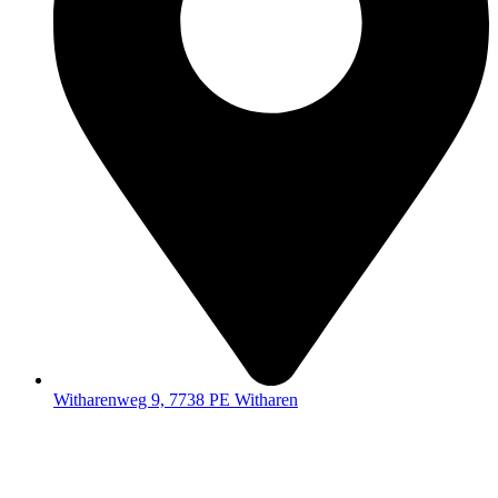
Witharenweg 9, 7738 PE Witharen