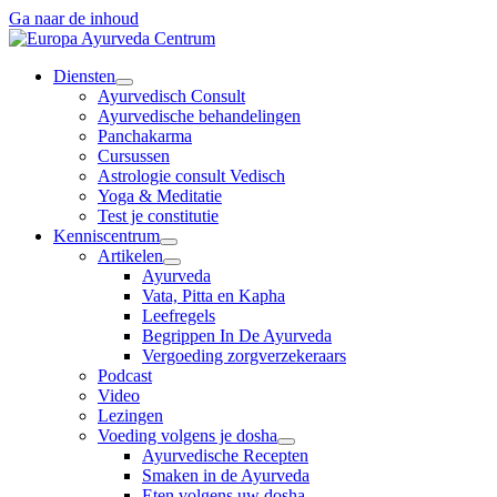
Ga naar de inhoud
Diensten
Ayurvedisch Consult
Ayurvedische behandelingen
Panchakarma
Cursussen
Astrologie consult Vedisch
Yoga & Meditatie
Test je constitutie
Kenniscentrum
Artikelen
Ayurveda
Vata, Pitta en Kapha
Leefregels
Begrippen In De Ayurveda
Vergoeding zorgverzekeraars
Podcast
Video
Lezingen
Voeding volgens je dosha
Ayurvedische Recepten
Smaken in de Ayurveda
Eten volgens uw dosha