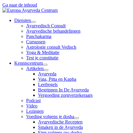
Ga naar de inhoud
Diensten
Ayurvedisch Consult
Ayurvedische behandelingen
Panchakarma
Cursussen
Astrologie consult Vedisch
Yoga & Meditatie
Test je constitutie
Kenniscentrum
Artikelen
Ayurveda
Vata, Pitta en Kapha
Leefregels
Begrippen In De Ayurveda
Vergoeding zorgverzekeraars
Podcast
Video
Lezingen
Voeding volgens je dosha
Ayurvedische Recepten
Smaken in de Ayurveda
Eten volgens uw dosha