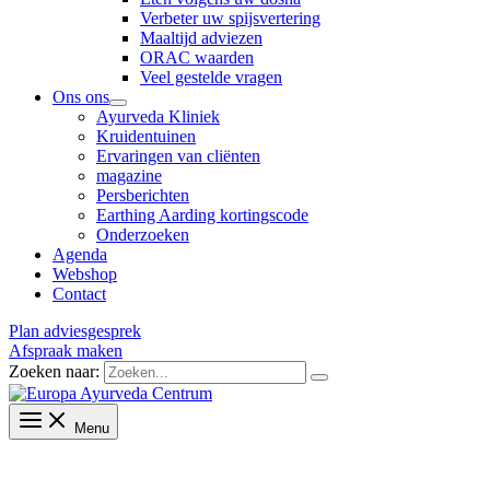
Verbeter uw spijsvertering
Maaltijd adviezen
ORAC waarden
Veel gestelde vragen
Ons ons
Ayurveda Kliniek
Kruidentuinen
Ervaringen van cliënten
magazine
Persberichten
Earthing Aarding kortingscode
Onderzoeken
Agenda
Webshop
Contact
Plan adviesgesprek
Afspraak maken
Zoeken naar:
Menu