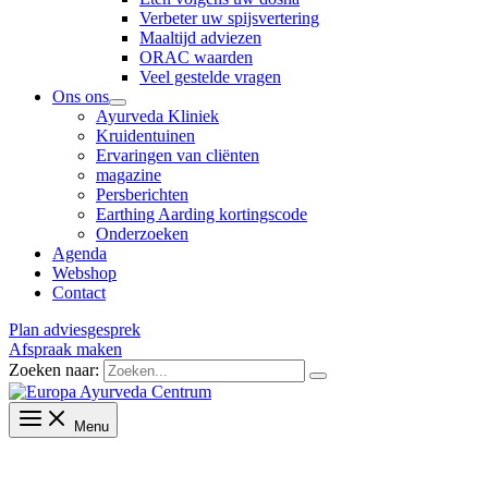
Verbeter uw spijsvertering
Maaltijd adviezen
ORAC waarden
Veel gestelde vragen
Ons ons
Ayurveda Kliniek
Kruidentuinen
Ervaringen van cliënten
magazine
Persberichten
Earthing Aarding kortingscode
Onderzoeken
Agenda
Webshop
Contact
Plan adviesgesprek
Afspraak maken
Zoeken naar:
Menu