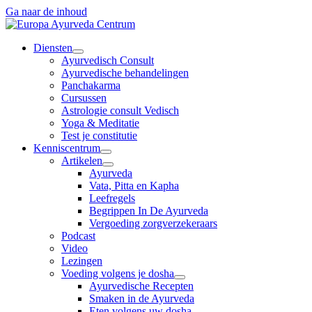
Ga naar de inhoud
Diensten
Ayurvedisch Consult
Ayurvedische behandelingen
Panchakarma
Cursussen
Astrologie consult Vedisch
Yoga & Meditatie
Test je constitutie
Kenniscentrum
Artikelen
Ayurveda
Vata, Pitta en Kapha
Leefregels
Begrippen In De Ayurveda
Vergoeding zorgverzekeraars
Podcast
Video
Lezingen
Voeding volgens je dosha
Ayurvedische Recepten
Smaken in de Ayurveda
Eten volgens uw dosha