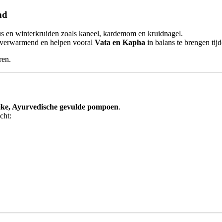
nd
us en winterkruiden zoals kaneel, kardemom en kruidnagel.
 verwarmend en helpen vooral
Vata en Kapha
in balans te brengen ti
ren.
lijke, Ayurvedische gevulde pompoen
.
cht: