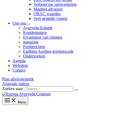
Verbeter uw spijsvertering
Maaltijd adviezen
ORAC waarden
Veel gestelde vragen
Ons ons
Ayurveda Kliniek
Kruidentuinen
Ervaringen van cliënten
magazine
Persberichten
Earthing Aarding kortingscode
Onderzoeken
Agenda
Webshop
Contact
Plan adviesgesprek
Afspraak maken
Zoeken naar:
Menu