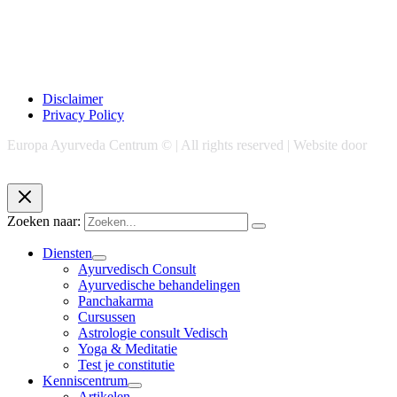
Disclaimer
Privacy Policy
Europa Ayurveda Centrum © | All rights reserved | Website door
Chase Marketing
Zoeken naar:
Diensten
Ayurvedisch Consult
Ayurvedische behandelingen
Panchakarma
Cursussen
Astrologie consult Vedisch
Yoga & Meditatie
Test je constitutie
Kenniscentrum
Artikelen