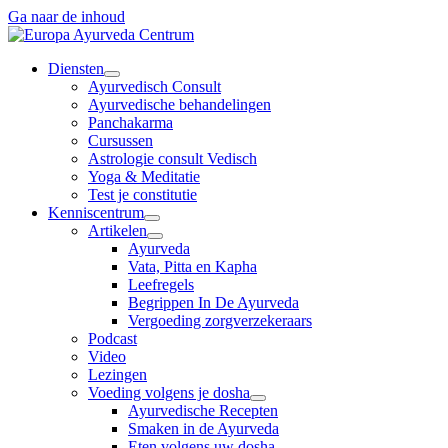
Ga naar de inhoud
Diensten
Ayurvedisch Consult
Ayurvedische behandelingen
Panchakarma
Cursussen
Astrologie consult Vedisch
Yoga & Meditatie
Test je constitutie
Kenniscentrum
Artikelen
Ayurveda
Vata, Pitta en Kapha
Leefregels
Begrippen In De Ayurveda
Vergoeding zorgverzekeraars
Podcast
Video
Lezingen
Voeding volgens je dosha
Ayurvedische Recepten
Smaken in de Ayurveda
Eten volgens uw dosha