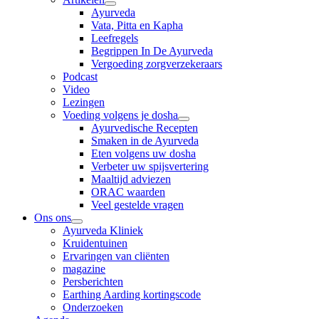
Ayurveda
Vata, Pitta en Kapha
Leefregels
Begrippen In De Ayurveda
Vergoeding zorgverzekeraars
Podcast
Video
Lezingen
Voeding volgens je dosha
Ayurvedische Recepten
Smaken in de Ayurveda
Eten volgens uw dosha
Verbeter uw spijsvertering
Maaltijd adviezen
ORAC waarden
Veel gestelde vragen
Ons ons
Ayurveda Kliniek
Kruidentuinen
Ervaringen van cliënten
magazine
Persberichten
Earthing Aarding kortingscode
Onderzoeken