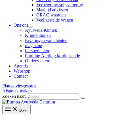
Verbeter uw spijsvertering
Maaltijd adviezen
ORAC waarden
Veel gestelde vragen
Ons ons
Ayurveda Kliniek
Kruidentuinen
Ervaringen van cliënten
magazine
Persberichten
Earthing Aarding kortingscode
Onderzoeken
Agenda
Webshop
Contact
Plan adviesgesprek
Afspraak maken
Zoeken naar:
Menu