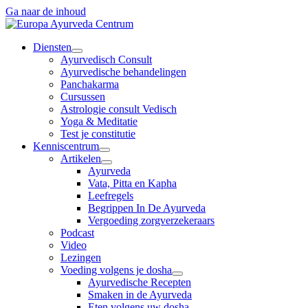
Ga naar de inhoud
Diensten
Ayurvedisch Consult
Ayurvedische behandelingen
Panchakarma
Cursussen
Astrologie consult Vedisch
Yoga & Meditatie
Test je constitutie
Kenniscentrum
Artikelen
Ayurveda
Vata, Pitta en Kapha
Leefregels
Begrippen In De Ayurveda
Vergoeding zorgverzekeraars
Podcast
Video
Lezingen
Voeding volgens je dosha
Ayurvedische Recepten
Smaken in de Ayurveda
Eten volgens uw dosha