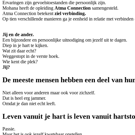
Ervaringen zijn gevoelstoestanden die persoonlijk zijn.
Mohana heeft de opleiding
Atma Connection
samengesteld.
Atma Connection betekent
ziel verbinding.
Op tien verschillende manieren ga je eenheid in relatie met verbinden 
Jij en de ander.
Een bijzondere en persoonlijke uitnodiging om jezelf uit te dagen.
Diep in je hart te kijken.
Wat zit daar echt?
Weggestopt in de verste hoek.
Wie kent die plek?
Jij?
De meeste mensen hebben een deel van hun 
Niet alleen voor anderen maar ook voor zichzelf.
Dat is heel erg jammer.
Omdat je dan niet echt leeft.
Leven vanuit je hart is leven vanuit hartsto
Passie.
Maar het is ook jezelf kwetsbaar opstellen.