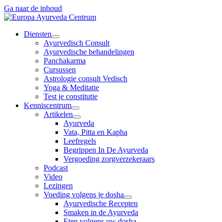
Ga naar de inhoud
Diensten
Ayurvedisch Consult
Ayurvedische behandelingen
Panchakarma
Cursussen
Astrologie consult Vedisch
Yoga & Meditatie
Test je constitutie
Kenniscentrum
Artikelen
Ayurveda
Vata, Pitta en Kapha
Leefregels
Begrippen In De Ayurveda
Vergoeding zorgverzekeraars
Podcast
Video
Lezingen
Voeding volgens je dosha
Ayurvedische Recepten
Smaken in de Ayurveda
Eten volgens uw dosha