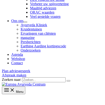
Verbeter uw spijsvertering
Maaltijd adviezen
ORAC waarden
Veel gestelde vragen
Ons ons
Ayurveda Kliniek
Kruidentuinen
Ervaringen van cliënten
magazine
Persberichten
Earthing Aarding kortingscode
Onderzoeken
Agenda
Webshop
Contact
Plan adviesgesprek
Afspraak maken
Zoeken naar:
Menu