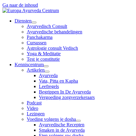
Ga naar de inhoud
Diensten
Ayurvedisch Consult
Ayurvedische behandelingen
Panchakarma
Cursussen
Astrologie consult Vedisch
Yoga & Meditatie
Test je constitutie
Kenniscentrum
Artikelen
Ayurveda
Vata, Pitta en Kapha
Leefregels
Begrippen In De Ayurveda
Vergoeding zorgverzekeraars
Podcast
Video
Lezingen
Voeding volgens je dosha
Ayurvedische Recepten
Smaken in de Ayurveda
Eten volgens uw dosha