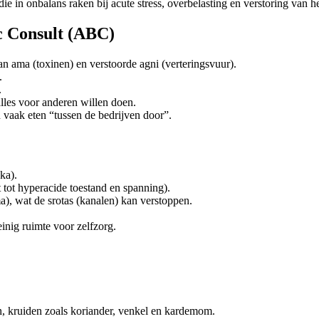
e in onbalans raken bij acute stress, overbelasting en verstoring van he
nc Consult (ABC)
an ama (toxinen) en verstoorde agni (verteringsvuur).
.
.
lles voor anderen willen doen.
n vaak eten “tussen de bedrijven door”.
ka).
t tot hyperacide toestand en spanning).
a), wat de srotas (kanalen) kan verstoppen.
einig ruimte voor zelfzorg.
en, kruiden zoals koriander, venkel en kardemom.