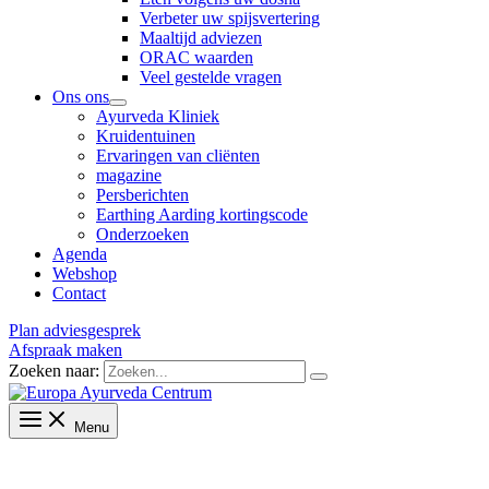
Verbeter uw spijsvertering
Maaltijd adviezen
ORAC waarden
Veel gestelde vragen
Ons ons
Ayurveda Kliniek
Kruidentuinen
Ervaringen van cliënten
magazine
Persberichten
Earthing Aarding kortingscode
Onderzoeken
Agenda
Webshop
Contact
Plan adviesgesprek
Afspraak maken
Zoeken naar:
Menu