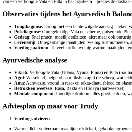
van een verhoogde Vata en Pitta in haar systeem – precies de dosha’s di
Observaties tijdens het Ayurvedisch Bala
Tongdiagnose
: Droog met een lichte witgele aanslag – teken v
Polsdiagnose
: Onregelmatige Vata en scherpe, pulserende Pitta
Gedrag
: Snel praten, moeilijk stilzitten, alert maar ook onrustig
Levensstijl
: Onregelmatige maaltijden, weinig rustmomenten, a
Voedingspatroon
: Te veel koffie, weinig warme maaltijden, e
Ayurvedische analyse
Vikriti
: Verhoogde Vata (Udana, Vyana, Prana) en Pitta (Sadha
Agni
: Wisselend, neigend naar tikshna agni (te scherp, wat leid
Ama
: Aanwezig, vooral in rasa- en rakta-dhatu (bloed en plasm
Betrokken weefsels
: Rasa, Rakta en Hridaya (hartweefsel).
Mentale component
: Innerlijke druk om alles goed te doen, w
Adviesplan op maat voor Trudy
Voedingsadviezen
Warme, licht verteerbare maaltijden: kitchari, gekookte groent