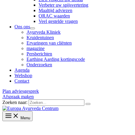
Verbeter uw spijsvertering
Maaltijd adviezen
ORAC waarden
Veel gestelde vragen
Ons ons
Ayurveda Kliniek
Kruidentuinen
Ervaringen van cliënten
magazine
Persberichten
Earthing Aarding kortingscode
Onderzoeken
Agenda
Webshop
Contact
Plan adviesgesprek
Afspraak maken
Zoeken naar:
Menu