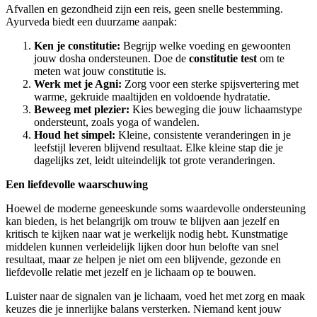
Afvallen en gezondheid zijn een reis, geen snelle bestemming.
Ayurveda biedt een duurzame aanpak:
Ken je constitutie:
Begrijp welke voeding en gewoonten
jouw dosha ondersteunen. Doe de
constitutie test
om te
meten wat jouw constitutie is.
Werk met je Agni:
Zorg voor een sterke spijsvertering met
warme, gekruide maaltijden en voldoende hydratatie.
Beweeg met plezier:
Kies beweging die jouw lichaamstype
ondersteunt, zoals yoga of wandelen.
Houd het simpel:
Kleine, consistente veranderingen in je
leefstijl leveren blijvend resultaat. Elke kleine stap die je
dagelijks zet, leidt uiteindelijk tot grote veranderingen.
Een liefdevolle waarschuwing
Hoewel de moderne geneeskunde soms waardevolle ondersteuning
kan bieden, is het belangrijk om trouw te blijven aan jezelf en
kritisch te kijken naar wat je werkelijk nodig hebt. Kunstmatige
middelen kunnen verleidelijk lijken door hun belofte van snel
resultaat, maar ze helpen je niet om een blijvende, gezonde en
liefdevolle relatie met jezelf en je lichaam op te bouwen.
Luister naar de signalen van je lichaam, voed het met zorg en maak
keuzes die je innerlijke balans versterken. Niemand kent jouw