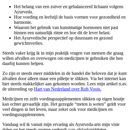
Het belang van een zuiver en gebalanceerd lichaam volgens
Ayurveda.
Hoe voeding en leefstijl de basis vormen voor gezondheid en
harmonie.
Waarom het gebruik van kunstmatige hormonen niet past
binnen een natuurlijk ritme en hoe dit de lever belast.
Het Ayurvedische perspectief op duurzaam en gezond
gewichtsverlies.
Steeds vaker krijg ik in mijn praktijk vragen van mensen die graag
willen afvallen en overwegen om medicijnen te gebruiken die hen
daarbij kunnen helpen.
Zo zijn er steeds meer middelen in de handel die beloven dat je kunt
afvallen door alleen maar een pilletje te slikken. Via het internet kan
hier steeds makkelijker aan gekomen worden. Lees mijn artikel n.av.
de uitzending op
Hart van Nederland over Rob Voois.
Medicijnen en zelfs voedingssupplementen slikken op eigen houtje
kan echter gevaarlijk zijn. Het gezegde “meten is weten” geldt voor
veel dingen in het leven, maar zeker ook voor medicijnen en
voedingssupplementen.
Vandaag wil ik vanuit mijn ervaring als Ayurveda-arts mijn visie
delen op het steeds grotere verbruik van afslankmiddelen.