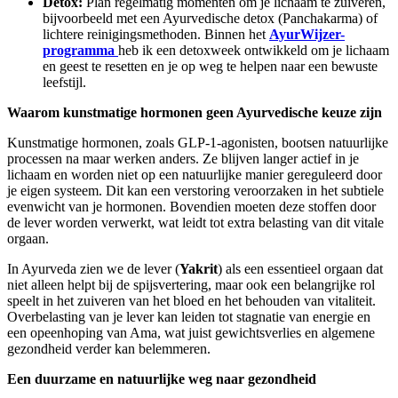
Detox:
Plan regelmatig momenten om je lichaam te zuiveren,
bijvoorbeeld met een Ayurvedische detox (Panchakarma) of
lichtere reinigingsmethoden. Binnen het
AyurWijzer-
programma
heb ik een detoxweek ontwikkeld om je lichaam
en geest te resetten en je op weg te helpen naar een bewuste
leefstijl.
Waarom kunstmatige hormonen geen Ayurvedische keuze zijn
Kunstmatige hormonen, zoals GLP-1-agonisten, bootsen natuurlijke
processen na maar werken anders. Ze blijven langer actief in je
lichaam en worden niet op een natuurlijke manier gereguleerd door
je eigen systeem. Dit kan een verstoring veroorzaken in het subtiele
evenwicht van je hormonen. Bovendien moeten deze stoffen door
de lever worden verwerkt, wat leidt tot extra belasting van dit vitale
orgaan.
In Ayurveda zien we de lever (
Yakrit
) als een essentieel orgaan dat
niet alleen helpt bij de spijsvertering, maar ook een belangrijke rol
speelt in het zuiveren van het bloed en het behouden van vitaliteit.
Overbelasting van je lever kan leiden tot stagnatie van energie en
een opeenhoping van Ama, wat juist gewichtsverlies en algemene
gezondheid verder kan belemmeren.
Een duurzame en natuurlijke weg naar gezondheid