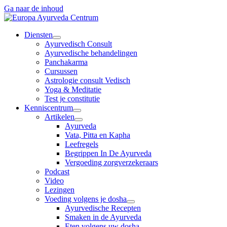
Ga naar de inhoud
Diensten
Ayurvedisch Consult
Ayurvedische behandelingen
Panchakarma
Cursussen
Astrologie consult Vedisch
Yoga & Meditatie
Test je constitutie
Kenniscentrum
Artikelen
Ayurveda
Vata, Pitta en Kapha
Leefregels
Begrippen In De Ayurveda
Vergoeding zorgverzekeraars
Podcast
Video
Lezingen
Voeding volgens je dosha
Ayurvedische Recepten
Smaken in de Ayurveda
Eten volgens uw dosha