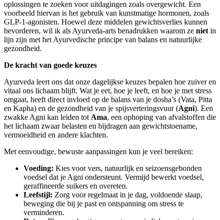
oplossingen te zoeken voor uitdagingen zoals overgewicht. Een
voorbeeld hiervan is het gebruik van kunstmatige hormonen, zoals
GLP-1-agonisten. Hoewel deze middelen gewichtsverlies kunnen
bevorderen, wil ik als Ayurveda-arts benadrukken waarom ze
niet
in
lijn zijn met het Ayurvedische principe van balans en natuurlijke
gezondheid.
De kracht van goede keuzes
Ayurveda leert ons dat onze dagelijkse keuzes bepalen hoe zuiver en
vitaal ons lichaam blijft. Wat je eet, hoe je leeft, en hoe je met stress
omgaat, heeft direct invloed op de balans van je dosha’s (Vata, Pitta
en Kapha) en de gezondheid van je spijsverteringsvuur (
Agni
). Een
zwakke Agni kan leiden tot
Ama
, een ophoping van afvalstoffen die
het lichaam zwaar belasten en bijdragen aan gewichtstoename,
vermoeidheid en andere klachten.
Met eenvoudige, bewuste aanpassingen kun je veel bereiken:
Voeding:
Kies voor vers, natuurlijk en seizoensgebonden
voedsel dat je Agni ondersteunt. Vermijd bewerkt voedsel,
geraffineerde suikers en overeten.
Leefstijl:
Zorg voor regelmaat in je dag, voldoende slaap,
beweging die bij je past en ontspanning om stress te
verminderen.