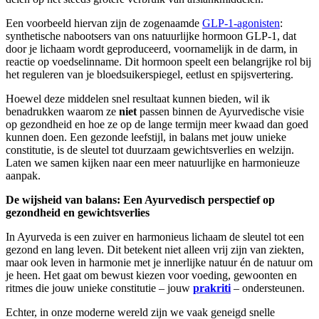
Een voorbeeld hiervan zijn de zogenaamde
GLP-1-agonisten
:
synthetische nabootsers van ons natuurlijke hormoon GLP-1, dat
door je lichaam wordt geproduceerd, voornamelijk in de darm, in
reactie op voedselinname. Dit hormoon speelt een belangrijke rol bij
het reguleren van je bloedsuikerspiegel, eetlust en spijsvertering.
Hoewel deze middelen snel resultaat kunnen bieden, wil ik
benadrukken waarom ze
niet
passen binnen de Ayurvedische visie
op gezondheid en hoe ze op de lange termijn meer kwaad dan goed
kunnen doen. Een gezonde leefstijl, in balans met jouw unieke
constitutie, is de sleutel tot duurzaam gewichtsverlies en welzijn.
Laten we samen kijken naar een meer natuurlijke en harmonieuze
aanpak.
De wijsheid van balans: Een Ayurvedisch perspectief op
gezondheid en gewichtsverlies
In Ayurveda is een zuiver en harmonieus lichaam de sleutel tot een
gezond en lang leven. Dit betekent niet alleen vrij zijn van ziekten,
maar ook leven in harmonie met je innerlijke natuur én de natuur om
je heen. Het gaat om bewust kiezen voor voeding, gewoonten en
ritmes die jouw unieke constitutie – jouw
prakriti
– ondersteunen.
Echter, in onze moderne wereld zijn we vaak geneigd snelle