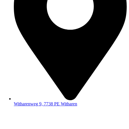
Witharenweg 9, 7738 PE Witharen