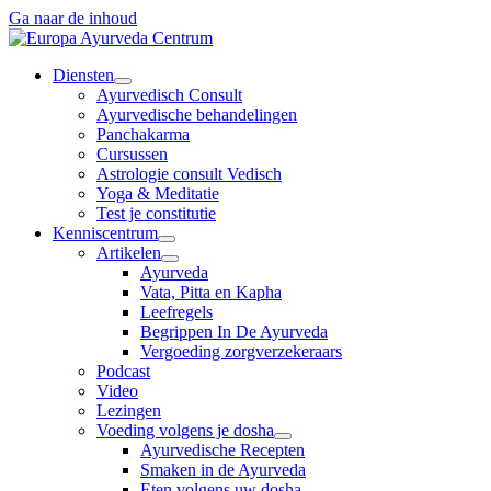
Ga naar de inhoud
Diensten
Ayurvedisch Consult
Ayurvedische behandelingen
Panchakarma
Cursussen
Astrologie consult Vedisch
Yoga & Meditatie
Test je constitutie
Kenniscentrum
Artikelen
Ayurveda
Vata, Pitta en Kapha
Leefregels
Begrippen In De Ayurveda
Vergoeding zorgverzekeraars
Podcast
Video
Lezingen
Voeding volgens je dosha
Ayurvedische Recepten
Smaken in de Ayurveda
Eten volgens uw dosha