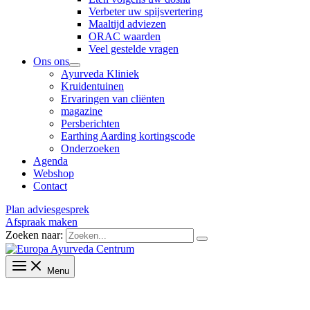
Verbeter uw spijsvertering
Maaltijd adviezen
ORAC waarden
Veel gestelde vragen
Ons ons
Ayurveda Kliniek
Kruidentuinen
Ervaringen van cliënten
magazine
Persberichten
Earthing Aarding kortingscode
Onderzoeken
Agenda
Webshop
Contact
Plan adviesgesprek
Afspraak maken
Zoeken naar:
Menu