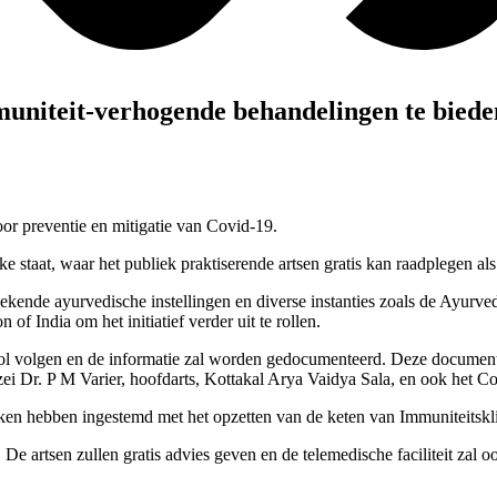
uniteit-verhogende behandelingen te biede
oor preventie en mitigatie van Covid-19.
e staat, waar het publiek praktiserende artsen gratis kan raadplegen a
bekende ayurvedische instellingen en diverse instanties zoals de Ayurv
 India om het initiatief verder uit te rollen.
col volgen en de informatie zal worden gedocumenteerd. Deze document
ei Dr. P M Varier, hoofdarts, Kottakal Arya Vaidya Sala, en ook het C
n hebben ingestemd met het opzetten van de keten van Immuniteitskl
. De artsen zullen gratis advies geven en de telemedische faciliteit z