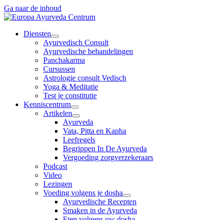
Ga naar de inhoud
Diensten
Ayurvedisch Consult
Ayurvedische behandelingen
Panchakarma
Cursussen
Astrologie consult Vedisch
Yoga & Meditatie
Test je constitutie
Kenniscentrum
Artikelen
Ayurveda
Vata, Pitta en Kapha
Leefregels
Begrippen In De Ayurveda
Vergoeding zorgverzekeraars
Podcast
Video
Lezingen
Voeding volgens je dosha
Ayurvedische Recepten
Smaken in de Ayurveda
Eten volgens uw dosha