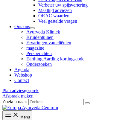
Verbeter uw spijsvertering
Maaltijd adviezen
ORAC waarden
Veel gestelde vragen
Ons ons
Ayurveda Kliniek
Kruidentuinen
Ervaringen van cliënten
magazine
Persberichten
Earthing Aarding kortingscode
Onderzoeken
Agenda
Webshop
Contact
Plan adviesgesprek
Afspraak maken
Zoeken naar:
Menu